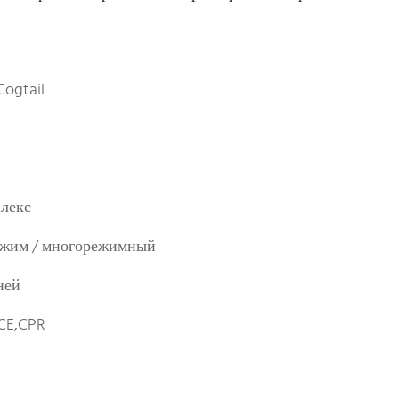
Cogtail
лекс
жим / многорежимный
ней
CE,CPR