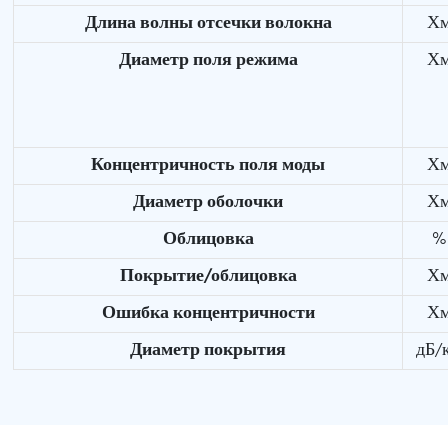
Длина волны отсечки волокна
Х
Диаметр поля режима
Х
Концентричность поля моды
Х
Диаметр оболочки
Х
Облицовка
%
Покрытие/облицовка
Х
Ошибка концентричности
Х
Диаметр покрытия
дБ/