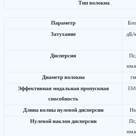
Тип волокна
Параметр
Бл
Затухание
дБ/
Дисперсия
Пс
нм.
Диаметр волокна
г
Эффективная модальная пропускная
EM
способность
Длина волны нулевой дисперсии
Н
Нулевой наклон дисперсии
Пс
нм.