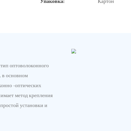
Упаковка:
Картон
о тип оптоволоконного
, в основном
конно -оптических
нимает метод крепления
 простой установки и