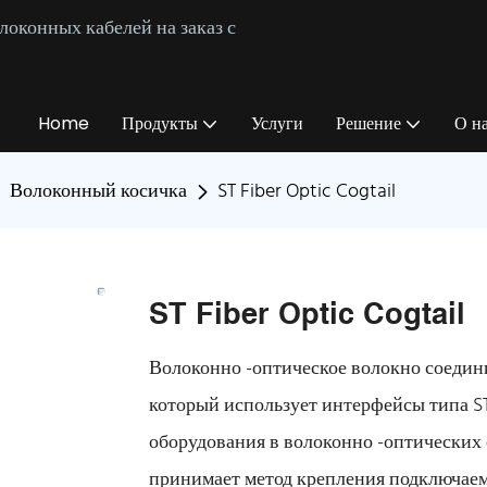
оконных кабелей на заказ с
Home
Продукты
Услуги
Решение
О н
Волоконный косичка
ST Fiber Optic Cogtail
ST Fiber Optic Cogtail
Волоконно -оптическое волокно соедини
который использует интерфейсы типа S
оборудования в волоконно -оптических 
принимает метод крепления подключаем