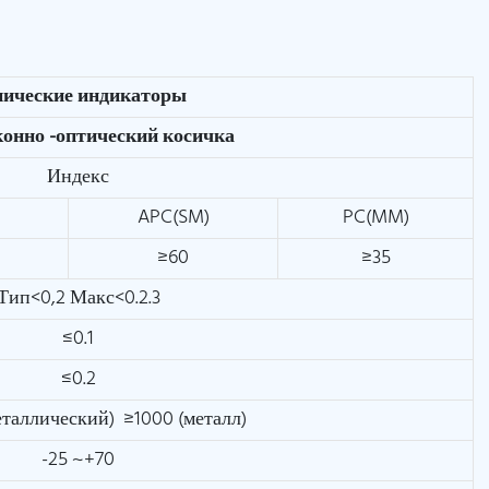
нические индикаторы
онно -оптический косичка
Индекс
)
APC(SM)
PC(MM)
≥60
≥35
Тип<0,2 Макс<0.2.3
≤0.1
≤0.2
еталлический) ≥1000 (металл)
-25 ~+70