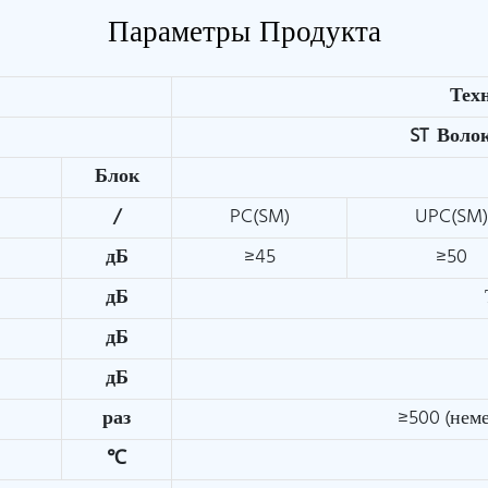
Параметры Продукта
Тех
ST
Волок
Блок
/
PC(SM)
UPC(SM
дБ
≥45
≥50
дБ
дБ
дБ
раз
≥500 (нем
℃