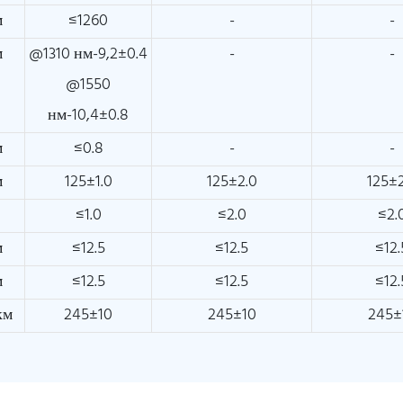
м
≤1260
-
-
м
@1310 нм-9,2±0.4
-
-
@1550
нм-10,4±0.8
м
≤0.8
-
-
м
125±1.0
125±2.0
125±2
≤1.0
≤2.0
≤2.
м
≤12.5
≤12.5
≤12.
м
≤12.5
≤12.5
≤12.
км
245±10
245±10
245±