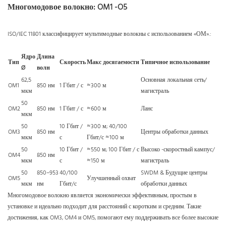
Многомодовое волокно: OM1 -O5
ISO/IEC 11801 классифицирует мультимодные волокны с использованием «ОМ».:
Ядро
Длина
Тип
Скорость
Макс досягаемости
Типичное использование
Ø
волн
62,5
Основная локальная сеть/
OM1
850 нм
1 Гбит / с
≈300 м
мкм
магистраль
50
OM2
850 нм
1 Гбит / с
≈600 м
Ланс
мкм
50
10 Гбит /
≈300 м; 40/100
OM3
850 нм
Центры обработки данных
мкм
с
Гбит/с ≈100 м
50
10 Гбит /
≈550 м; 100 Гбит / с
Высоко -скоростный кампус/
OM4
850 нм
мкм
с
≈150 м
магистраль
50
850–953
40/100
SWDM & Будущие центры
OM5
Улучшенный охват
мкм
нм
Гбит/с
обработки данных
Многомодовое волокно является экономически эффективным, простым в
установке и идеально подходит для расстояний с коротким и средним. Такие
достижения, как OM3, OM4 и OM5, помогают ему поддерживать все более высокие