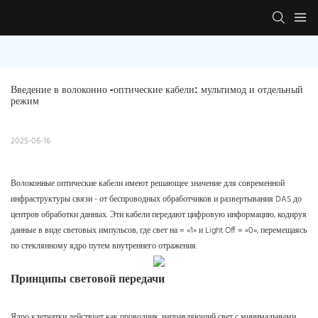
Введение в волоконно -оптические кабели: мультимод и отдельный 
режим
2025-06-16
Волоконные оптические кабели имеют решающее значение для современной
инфраструктуры связи - от беспроводных обработчиков и развертывания DAS до
центров обработки данных. Эти кабели передают цифровую информацию, кодируя
данные в виде световых импульсов, где свет на = «1» и Light Off = «0», перемещаясь
по стеклянному ядро ​​путем внутреннего отражения.
Принципы световой передачи
Ядро клетчатки действует как проводник, направляющий свет с минимальными