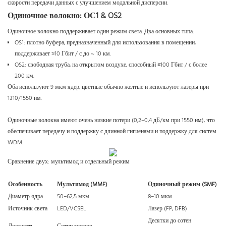
скорости передачи данных с улучшением модальной дисперсии.
Одиночное волокно: ОС1 & OS2
Одиночное волокно поддерживает один режим света. Два основных типа:
OS1: плотно буфера, предназначенный для использования в помещении,
поддерживает ≤10 Гбит / с до ~ 10 км.
OS2: свободная труба, на открытом воздухе, способный ≥100 Гбит / с более
200 км.
Оба используют 9 мкм ядер, цветные обычно желтые и используют лазеры при
1310/1550 нм.
Одиночные волокна имеют очень низкие потери (0,2–0,4 дБ/км при 1550 нм), что
обеспечивает передачу и поддержку с длинной гигиенами и поддержку для систем
WDM.
Сравнение двух: мультимод и отдельный режим
Особенность
Мультимод (MMF)
Одиночный режим (SMF)
Диаметр ядра
50–62,5 мкм
8–10 мкм
Источник света
LED/VCSEL
Лазер (FP, DFB)
Десятки до сотен