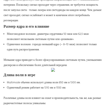
потерями. Поскольку сигнал проходит через отражение, не требуется мощность
после запуска света - только лазеры или светодиоды на каждом конце. Чем дальше
свет проходит, сигнал ослабевает и может в конечном итоге потребовать
регенерации.
Размер ядра и его влияние
Многомодовое волокно: диаметры сердечника 50 мкм или 62,5 мкм
позволяют нескольким световым путям или «режимам».
Одиночное волокно: гораздо меньший ядро ​​(~ 8–10 мкм) позволяет только
один путь распространения.
Меньшие ядра приводят к более сфокусированным световым путям, уменьшению
дисперсии и обеспечению более длительной передачи.
Длина волн в игре
Multimode обычно использует длины волн 850 нм и 1300 нм.
Одиночный режим работает на 1310 нм и 1550 нм.
Различные длины волн влияют на охват и производительность, так же, как разные
радиочастотные полосы уникальны.