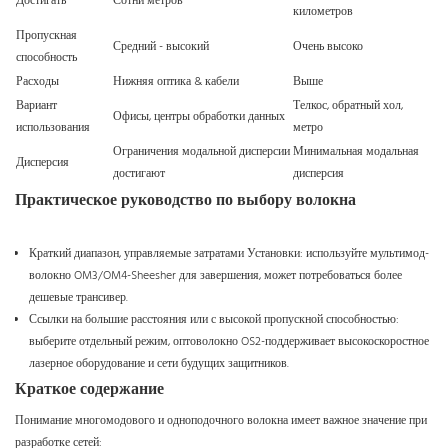
Достигать
Сотни метров
километров
Пропускная
Средний - высокий
Очень высоко
способность
Расходы
Нижняя оптика & кабели
Выше
Вариант
Телкос, обратный хол,
Офисы, центры обработки данных
использования
метро
Ограничения модальной дисперсии
Минимальная модальная
Дисперсия
достигают
дисперсия
Практическое руководство по выбору волокна
Краткий диапазон, управляемые затратами Установки: используйте мультимод-
волокно OM3/OM4-Sheesher для завершения, может потребоваться более
дешевые трансивер.
Ссылки на большие расстояния или с высокой пропускной способностью:
выберите отдельный режим, оптоволокно OS2-поддерживает высокоскоростное
лазерное оборудование и сети будущих защитников.
Краткое содержание
Понимание многомодового и одноподочного волокна имеет важное значение при
разработке сетей: