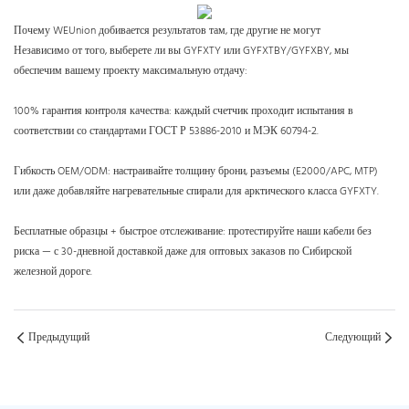
Почему WEUnion добивается результатов там, где другие не могут
Независимо от того, выберете ли вы GYFXTY или GYFXTBY/GYFXBY, мы
обеспечим вашему проекту максимальную отдачу:
100% гарантия контроля качества: каждый счетчик проходит испытания в
соответствии со стандартами ГОСТ Р 53886-2010 и МЭК 60794-2.
Гибкость OEM/ODM: настраивайте толщину брони, разъемы (E2000/APC, MTP)
или даже добавляйте нагревательные спирали для арктического класса GYFXTY.
Бесплатные образцы + быстрое отслеживание: протестируйте наши кабели без
риска — с 30-дневной доставкой даже для оптовых заказов по Сибирской
железной дороге.
Предыдущий
Следующий