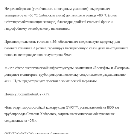
Непревзойденная (устойчивость к погодным условиям): выдерживает
температуру от -60 °C (сибирские зимы) до палящего солнца +80 °C (зоны
нефтеперерабатывающих заводов) благодаря двойной стальной броне и
гидрофобному гелеобразному наполнению.
Производительность, готовая к 5G: обеспечивает сверхнизкую задержку для
базовых станций в Арктике, гарантируя бесперебойную связь даже на отдаленных
газовых месторождениях полуострова Ямал.
MVP в сфере энергетической инфраструктуры: компаниям «Роснефть» и «Газпром»
доверяют мониторинг трубопроводов, поскольку сопротивление раздавливанию
4000 Н/см предотвращает простои в зонах вечной мерзлоты.
ПочемуРоссияЛюбитGYFXTY:
«Благодаря морозостойкой конструкции GYFXTY, установленной на 1800 км
трубопровода Сахалин-Хабаровск, затраты на техническое обслуживание
сократились на 40%».
GYFXTBY/GYFXBY: адаптивный универсал