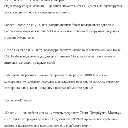
Один продукт, два названия — двойная гибкость!
GYFXTBY/GYFXBY адаптируется
как к внешним, так и к внутренним условиям:
Subsea Champion (GYFXTBY): гофрированная броня выдерживает давление
Балтийского моря на глубине 500 м, а ее безгалогеновая конструкция защищает
морские экосистемы.
Urban Guardian (GYFXBY): благодаря радиусу изгиба 8x и огнестойкой оболочке
LSZH кабель идеально подходит для тоннелей Московского метрополитена и
интеллектуальных городских сетей.
Гибридная энергетика: Сочетание прочности на разрыв 3000 Н и легкой
конструкции — идеально подходит для использования как на морских ветряных
электростанциях, так и в закрытых центрах обработки данных.
ПровереноВРоссии:
«Более 2000 км кабеля GYFXTBY теперь соединяют Санкт-Петербург и Москву».
«От Санкт-Петербурга до сетей ЕС, достигнув 99,999% времени бесперебойной
работы в подверженных штормам водах Балтийского моря».