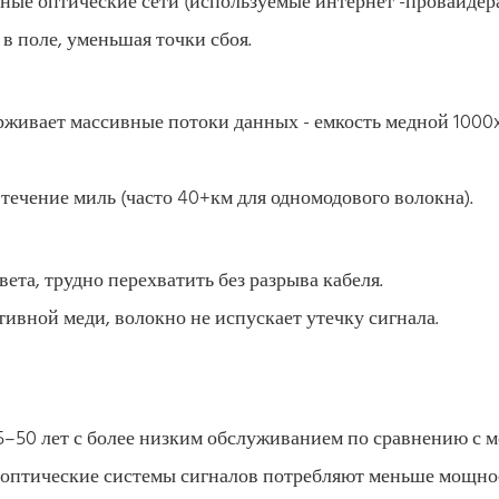
ные оптические сети (используемые интернет -провайдер
 в поле, уменьшая точки сбоя.
рживает массивные потоки данных - емкость медной 1000x
 течение миль (часто 40+км для одномодового волокна).
ета, трудно перехватить без разрыва кабеля.
тивной меди, волокно не испускает утечку сигнала.
5–50 лет с более низким обслуживанием по сравнению с м
 -оптические системы сигналов потребляют меньше мощно