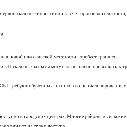
 первоначальные инвестиции за счет производительности,
та
но в новой или сельской местности - требует траншеи,
ия; Начальные затраты могут значительно превышать зат
и ONT требуют обученных техников и специализированных
доступно в городских центрах; Многие районы и сельские
ьно влияют на сроки доступа.