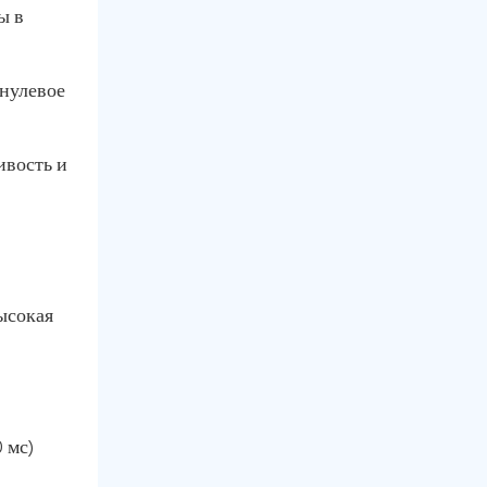
ы в
 нулевое
ивость и
высокая
 мс)