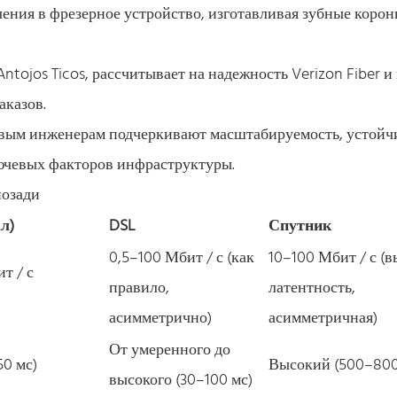
ения в фрезерное устройство, изготавливая зубные корон
ntojos Ticos, рассчитывает на надежность Verizon Fiber и
аказов.
евым инженерам подчеркивают масштабируемость, устойч
лючевых факторов инфраструктуры.
позади
л)
DSL
Спутник
0,5–100 Мбит / с (как
10–100 Мбит / с (
ит / с
правило,
латентность,
асимметрично)
асимметричная)
От умеренного до
0 мс)
Высокий (500–800
высокого (30–100 мс)