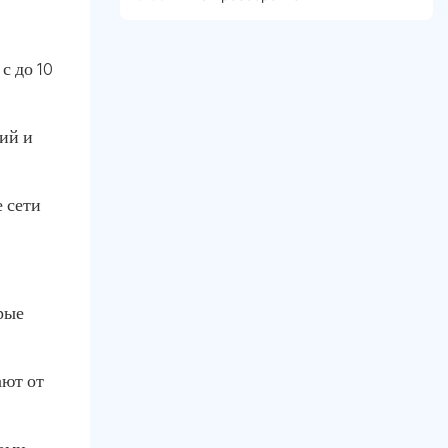
несоответствии между установленными
лимитами тендера и рыночной
реальностью.
с до 10
ций и
 сети
рые
ают от