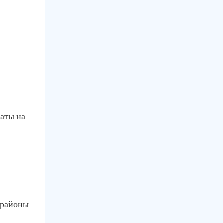
раты на
 районы