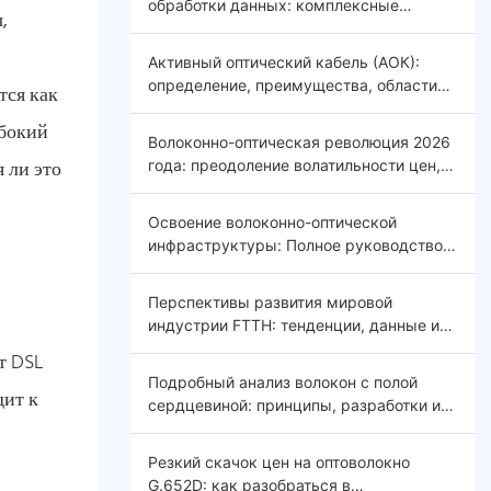
обработки данных: комплексные
,
решения для эффективной, безопасной и
масштабируемой инфраструктуры.
Активный оптический кабель (АОК):
определение, преимущества, области
тся как
применения и будущие тенденции.
убокий
Волоконно-оптическая революция 2026
 ли это
года: преодоление волатильности цен,
интеграция ИИ и глобальная связь.
Введение.
Освоение волоконно-оптической
инфраструктуры: Полное руководство
по оптическим распределительным
щитам (ODF) 2026
Перспективы развития мировой
индустрии FTTH: тенденции, данные и
будущие возможности
т DSL
Подробный анализ волокон с полой
дит к
сердцевиной: принципы, разработки и
области применения.
Резкий скачок цен на оптоволокно
G.652D: как разобраться в