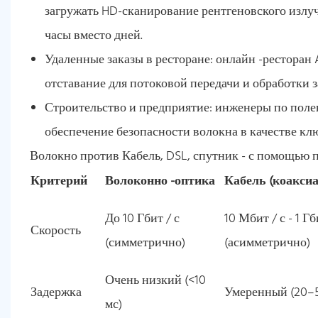
загружать HD-сканирование рентгеновского излуч
часы вместо дней.
Удаленные заказы в ресторане: онлайн -ресторан A
отставание для потоковой передачи и обработки з
Строительство и предприятие: инженеры по пол
обеспечение безопасности волокна в качестве к
Волокно против Кабель, DSL, спутник - с помощью 
Критерий
Волоконно -оптика
Кабель (коаксиа
До 10 Гбит / с
10 Мбит / с - 1 Гб
Скорость
(симметрично)
(асимметрично)
Очень низкий (<10
Задержка
Умеренный (20–5
мс)