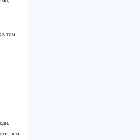
ами,
 в том
еди.
сти, чем