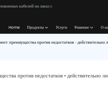
оконных кабелей на заказ с
Home
Продукты
Услуги
Решение
О н
нет: преимущества против недостатков - действительно л
ества против недостатков - действительно ли 