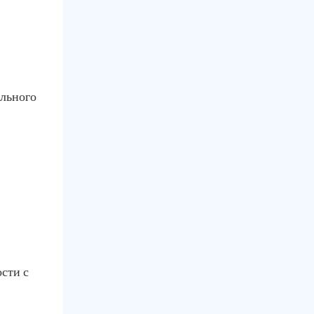
ального
сти с