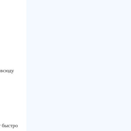
овсюду
т быстро