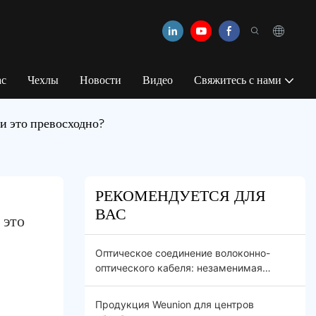
ас
Чехлы
Новости
Видео
Свяжитесь с нами
и это превосходно?
РЕКОМЕНДУЕТСЯ ДЛЯ
ВАС
это 
Оптическое соединение волоконно-
оптического кабеля: незаменимая
пассивная инфраструктура для
современных оптических сетей FTTx и
Продукция Weunion для центров
5G.