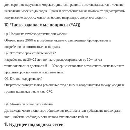
долгосрочное нарушение морского дна, как правило, восстанавливается в течение
нескольких месяцев до годов
.
Броня и погребение также помогают предотвратить
запутывание морских млекопитающих, например, с сперматозоидами
.
10. Часто задаваемые вопросы (FAQ)
Q1. Насколько глубоко уложены эти кабели?
Обычно ниже 2000 м в глубоком океане, с увеличением бронирования и
погребения на континентальных краях.
Q2. Что такое срок службы кабеля?
Разработано на 20–25 лет, но часто распространяется до 30+ из -за
технологических достижений ﹣ Усовершенствование оптического сигнала может
продлить срок полезного использования.
Q3. Кто их поддерживает?
Операторы развертывают ремонтные суда с ROV и координируют международные
группы политики, такие как ICPC.
Q4. Можно ли обновлять кабели?
Да, выходы часто включают обновления терминала или добавление новых длин
волн, избегая необходимости нового физического кабеля.
11. Будущее подводных сетей