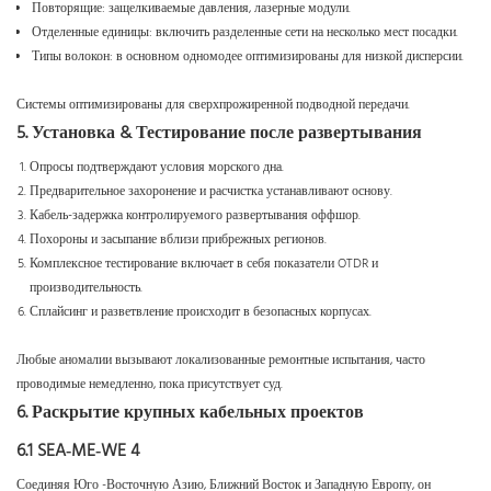
Повторящие: защелкиваемые давления, лазерные модули.
Отделенные единицы: включить разделенные сети на несколько мест посадки.
Типы волокон: в основном одномодее оптимизированы для низкой дисперсии.
Системы оптимизированы для сверхпрожиренной подводной передачи.
5. Установка & Тестирование после развертывания
Опросы подтверждают условия морского дна.
Предварительное захоронение и расчистка устанавливают основу.
Кабель-задержка контролируемого развертывания оффшор.
Похороны и засыпание вблизи прибрежных регионов.
Комплексное тестирование включает в себя показатели OTDR и
производительность.
Сплайсинг и разветвление происходит в безопасных корпусах.
Любые аномалии вызывают локализованные ремонтные испытания, часто
проводимые немедленно, пока присутствует суд.
6. Раскрытие крупных кабельных проектов
6.1 SEA‑ME‑WE 4
Соединяя Юго -Восточную Азию, Ближний Восток и Западную Европу, он