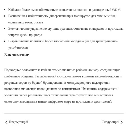
Кабели с более высокой емкостью: новые типы волокон и расширенный WDM.
Расширенная избыточность: диверсификация маршрутов для уменьшения
единичных точек отказа.
Экологическое управление: лучшие траншеи, смягчение минералов и протоколы
защиты дикой природы.
Выравнивание политики: более глобальная координация для трансграничной
устойчивости.
Заключение
Подводные волокнистые кабели-это молчаливые рабочие лошадь, соединяющие
глобальное общение. Разработанный с сложностью-от волокон высокой емкости и
ретрансляторов до бурной бронирования и международного надзора-они
позволяют мгновенно поток данных по континентам. Их защита, содержание и
эволюция через развивающиеся технологии гарантируют, что они остаются
основополагающими в нашем цифровом мире на протяжении десятилетий.
Предыдущий
Следующий