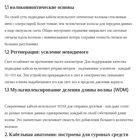
1,1 волоконноптические основы
По своей сути, подводные кабели используют оптические волокна-стеклянные
нити с ольтра-парой, более тонкие, чем человеческие волосы-для передачи данных
в виде импульсов света. Общее внутреннее отражение направляет эти световые
сигналы вдоль волокна с минимальными потери, сохраняя точность сигнала на
больших расстояниях.
1.2 Регенерация: усиление невидимого
Свет ослабевает на протяжении тысяч километров. Для поддержания качества
подводные кабели включают ретрансляторов - подчиненные усилители - каждый
50–100 км. Эти устройства превращаются в свет в электричество, повышают
сигнал и вновь вырабатывают его как свет, все в пределах давления корпуса.
1.3 Мультиплексирование деления длины волны (WDM)
Современные кабели используют WDM для отправки десятков - или даже сотен -
из разных потоков данных одновременно, каждый по своей собственной длине
волны. Это значительно увеличивает емкость без добавления большего количества
волокон.
2. Кабельная анатомия: построена для суровых средств