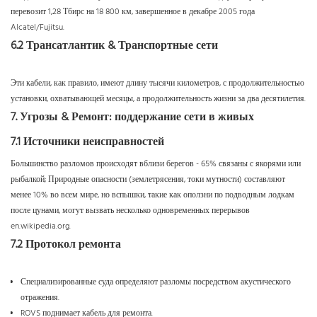
перевозит 1,28 Тбирс на 18 800 км, завершенное в декабре 2005 года
Alcatel/Fujitsu.
6.2 Трансатлантик & Транспортные сети
Эти кабели, как правило, имеют длину тысячи километров, с продолжительностью
установки, охватывающей месяцы, а продолжительность жизни за два десятилетия.
7. Угрозы & Ремонт: поддержание сети в живых
7.1 Источники неисправностей
Большинство разломов происходят вблизи берегов - 65% связаны с якорями или
рыбалкой; Природные опасности (землетрясения, токи мутности) составляют
менее 10% во всем мире, но вспышки, такие как оползни по подводным лодкам
после цунами, могут вызвать несколько одновременных перерывов
en.wikipedia.org
.
7.2 Протокол ремонта
Специализированные суда определяют разломы посредством акустического
отражения.
ROVS поднимает кабель для ремонта.