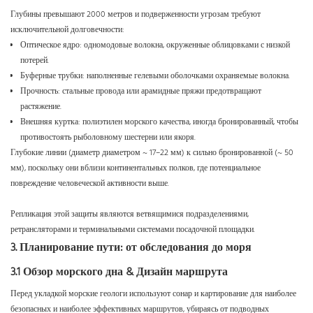
Глубины превышают 2000 метров и подверженности угрозам требуют
исключительной долговечности:
Оптическое ядро: одномодовые волокна, окруженные облицовками с низкой
потерей.
Буферные трубки: наполненные гелевыми оболочками охраняемые волокна.
Прочность: стальные провода или арамидные пряжи предотвращают
растяжение.
Внешняя куртка: полиэтилен морского качества, иногда бронированный, чтобы
противостоять рыболовному шестерни или якоря.
Глубокие линии (диаметр диаметром ~ 17–22 мм) к сильно бронированной (~ 50
мм), поскольку они вблизи континентальных полков, где потенциальное
повреждение человеческой активности выше.
Репликация этой защиты являются ветвящимися подразделениями,
ретрансляторами и терминальными системами посадочной площадки.
3. Планирование пути: от обследования до моря
3.1 Обзор морского дна & Дизайн маршрута
Перед укладкой морские геологи используют сонар и картирование для наиболее
безопасных и наиболее эффективных маршрутов, убираясь от подводных