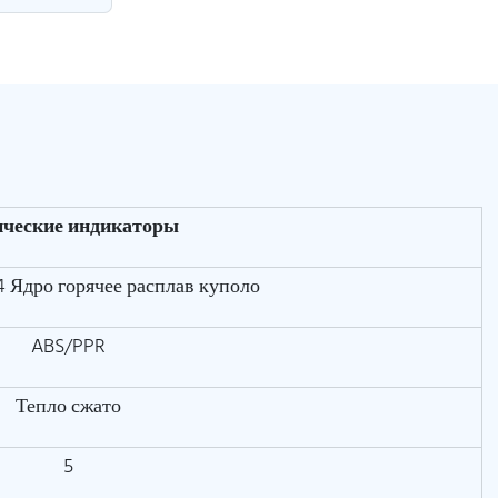
ические индикаторы
44 Ядро горячее расплав куполо
ABS/PPR
Тепло сжато
5