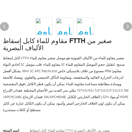
مقاوم للماء كابل إسقاط FTTH صغير من
الألياف البصرية
كابل إسقاط FTTH صغير مقاوم للماء من الألياف الضوئية هو موصل صغير مقاوم للماء
أحادي النواة SC مقاوم للماء. قلب موصل SC مدمج، لتقليل حجم الموصل المقاوم للماء
بشكل أفضل. Mini SC APC Patchcord مصنوع من غلاف بلاستيكي خاص IP68 (مقاوم
لدرجات الحرارة العالية والمنخفضة، ومقاومة التآكل الحمضي والقلوي، ومضاد للأشعة
فوق البنفسجية) ووسادة مطاطية مساعدة مقاومة للماء. يمكن أن يكون قطر الكابل
3.0/2.0*3.0/2.0*5.0 /5.0/4.0*7.0 مللي متر العديد من الأحجام المختلفة. فقدان الإدراج SM
/APC≤0.3dB، فقدان الإرجاع SM/APC≥60dB. الغلاف الخارجي للكابل LSZH أو مواد HDPE.
يمكن أن يكون لون الغلاف الخارجي أصفر وأسود. يمكن أن يكون الكابل عبارة عن كابل
مسطح أو كابلات مستديرة.
مقاوم للماء كابل إسقاط FTTH صغير من الألياف البصرية
اسم المنتج: