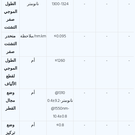
-
-
-
1300-1324
نانومتر
الطول
الموجي
صفر
التشتت
-
-
-
≤0.095
ملاحظة/nm.km
منحدر
التشتت
صفر
-
-
-
≤1260
أم
الطول
الموجي
لقطع
الألياف
-
-
-
@1310
أم
وضع
نانومتر-9.2±0.4
مجال
@1550nm-
القطر
10.4±0.8
-
-
-
≤0.8
أم
وضع
تركيز