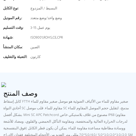
البسيط / المزدوج
نوع الكابل:
وضع واحد/وضع متعدد
رقم الموديل:
3-15 يوم عمل
وقت التسليم:
ISO9001,ROHS,CE,CPR
شهادة:
الصين
مكان المنشأ:
كارتون
التعبئة والتغليف:
وصف المنتج
كابل إسقاط FTTH صغير مقاوم للماء من الألياف الضوئية هو موصل صغير مقاوم للماء
أحادي النواة SC مقاوم للماء. قلب موصل SC مدمج، لتقليل حجم الموصل المقاوم للماء
بشكل أفضل. Mini SC APC Patchcord مصنوع من غلاف بلاستيكي خاص IP68 (مقاوم
لدرجات الحرارة العالية والمنخفضة، ومقاومة التآكل الحمضي والقلوي، ومضاد للأشعة
فوق البنفسجية) ووسادة مطاطية مساعدة مقاومة للماء. يمكن أن يكون قطر الكابل
3.0/2.0*3.0/2.0*5.0 /5.0/4.0*7.0 مللي متر العديد من الأحجام المختلفة. فقدان الإدراج SM