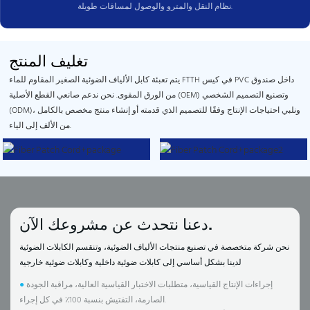
نظام النقل والمترو والوصول لمسافات طويلة.
تغليف المنتج
يتم تعبئة كابل الألياف الضوئية الصغير المقاوم للماء FTTH في كيس PVC داخل صندوق
من الورق المقوى. نحن ندعم صانعي القطع الأصلية (OEM) وتصنيع التصميم الشخصي
(ODM)، ونلبي احتياجات الإنتاج وفقًا للتصميم الذي قدمته أو إنشاء منتج مخصص بالكامل
من الألف إلى الياء.
دعنا نتحدث عن مشروعك الآن.
نحن شركة متخصصة في تصنيع منتجات الألياف الضوئية، وتنقسم الكابلات الضوئية
لدينا بشكل أساسي إلى كابلات ضوئية داخلية وكابلات ضوئية خارجية
إجراءات الإنتاج القياسية، متطلبات الاختبار القياسية العالية، مراقبة الجودة
●
الصارمة، التفتيش بنسبة 100٪ في كل إجراء.