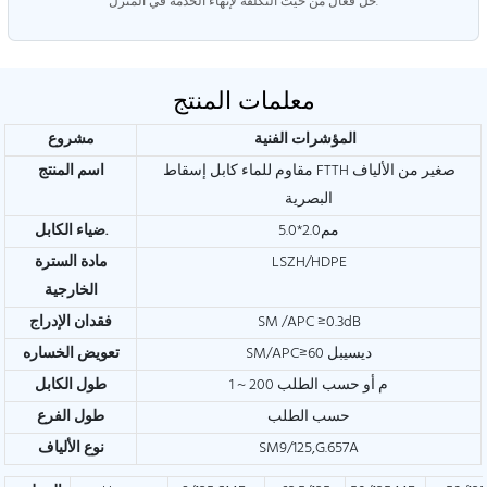
حل فعال من حيث التكلفة لإنهاء الخدمة في المنزل.
معلمات المنتج
المؤشرات الفنية
مشروع
مقاوم للماء كابل إسقاط FTTH صغير من الألياف
اسم المنتج
البصرية
مم2.0*5.0
ضياء الكابل.
LSZH/HDPE
مادة السترة
الخارجية
SM /APC ≥0.3dB
فقدان الإدراج
SM/APC≥60 ديسيبل
تعويض الخساره
1 ~ 200 م أو حسب الطلب
طول الكابل
حسب الطلب
طول الفرع
SM9/125,G.657A
نوع الألياف