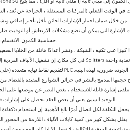
ت في الوقت الفعلي (المركبات المستقلة ، الجراحة عن بُعد ، الت
حساسية الكمون. الانقسام غير المتكافئ أو المفقود يخلق تأخيرات لا يمكن التنبؤ بها.
حجمها المدمج بالنشر في خزائن الشوارع المقيدة بالفضاء. من 
تلقى إشارة قابلة للاستخدام ، بغض النظر عن موضعها على الخائن 
التوحيد السيئ يعني أن بعض العقد تحصل على إشارات قوية بينما تكون أخرى هامشية ، مما يخلق ثقوب التغطية.
إستراتيجية الموفرة للتكاليف لا تعمل إلا إذا كان المقسمون أن