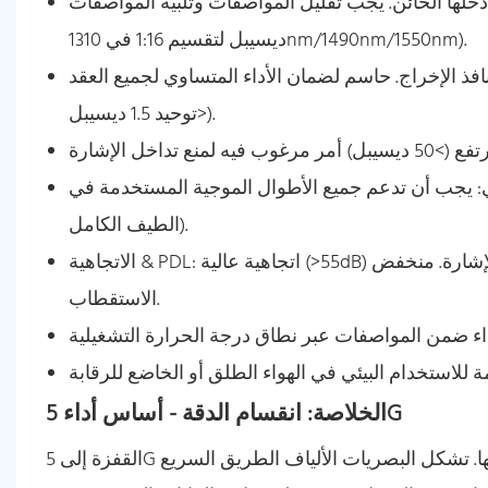
ئن. يجب تقليل المواصفات وتلبية المواصفات (على سبيل المثال ، <14
ديسيبل لتقسيم 1:16 في 1310nm/1490nm/1550nm).
 حاسم لضمان الأداء المتساوي لجميع العقد (PLC يتفوق هنا ، وغالبًا
<توحيد 1.5 ديسيبل).
م جميع الأطوال الموجية المستخدمة في PON (على سبيل المثال ، 1260-1650NM لتوافق
الطيف الكامل).
الاتجاهية & PDL: اتجاهية عالية (>55dB) يمنع تسرب الإشارة. منخفض PDL (<0.3db) يضمن استقرار الإشارة بغض النظر عن
الاستقطاب.
الخلاصة: انقسام الدقة - أساس أداء 5G
القفزة إلى 5G ليست مجرد ترقية لاسلكية. إنه تحول أساسي للبنية التحتية للشبكة بأكملها. تشكل البصريات الألياف الطريق السريع