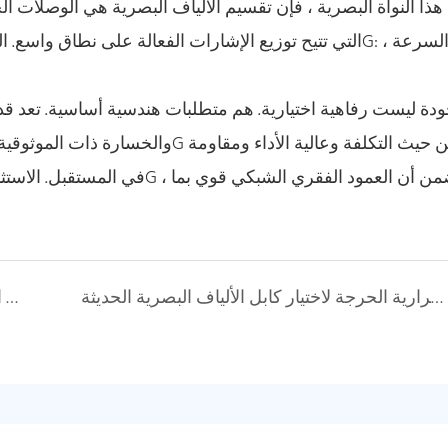
ما وراء اللهب: اعتبارات السلامة الحرارية الحرجة لاختيار كابل الألياف البصرية الحديثة
حلول حل الألياف المتكاملة لـ Weunion تعمل على الاتصال الأفريقي: قصة نجاح العميل