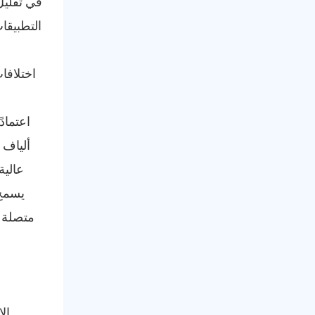
التطبيقا
يسمح 
متصلة ت
ال