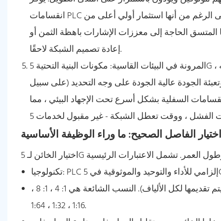
انقسامات PLC عالية الجودة ، على الرغم من أنها استثمار أولي أعلى من FBT ، أقل تكلفة إجمالية للملكية. موثوقيتها الفائقة
ا المتسق الحاجة إلى معززات الإشارات باهظة الثمن أو
إعادة تصميم الشبكة لاحقًا.
المرونة في البيئات القاسية: مكونات البنية التحتية 5G ، بما في ذلك المقاطع الموجودة في الخزانات الخارجية أو الأعمدة ، وتواجه
عبئة الجودة عالية الجودة على وجه التحديد (على سبيل
نقسامات السفلية بشكل أسرع تحت الإجهاد البيئي ، مما
ختيار الفاصل الصحيح: ما وراء الوظيفة الأساسية
الموثوقية في 5G.
نسبة الانقسام: يجب أن تتماشى مع بنية الشبكة (عدد نقاط النهاية التي يتم تقديمها لكل الألياف). النسب الشائعة هي 1: 4 ، 1: 8 ،
1:16 ، 1:32 ، 1:64.