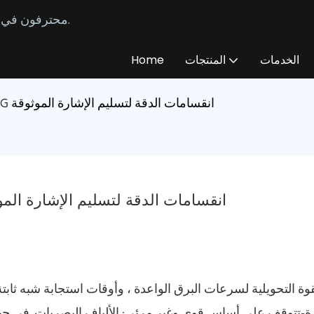
محترفون في تصنيع وتوريد كابلات الألياف الضوئية المخصصة منذ عام 2014.
الخدمات
المنتجات
Home
العمود الفقري الألياف: لماذا يتطلب 5G انقسامات الدقة لتسليم الإشارة الموثوقة
العمود الفقري الألياف: لماذا يتطلب 5G انقسامات الدقة لتسليم الإشارة
قوة التحويلية لسرعات البرق الواعدة ، وأوقات استجابة شبه ثابت
ة-تتوقف على أساس قوي وغير مرئي: الألياف البصريات. في حين أ