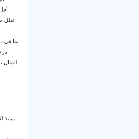
تقلل من
درج
المثال ،