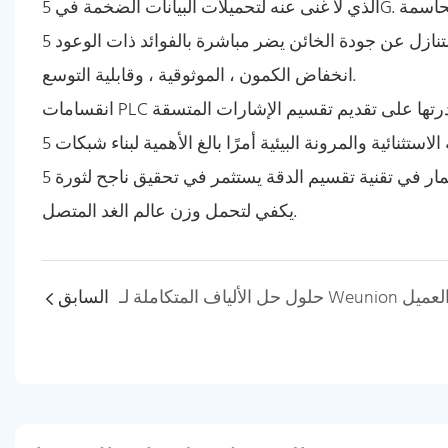
الذي لا غنى عنه لتحميلات البيانات الضخمة في 5G. ضمن هذا النواة البصرية ، فإن تقسيم الألياف البصرية هي الوصلات الحاسمة
التي تتيح توزيع الإشارات الفعالة على نطاق واسع. التنازل عن جودة الخائن يضر مباشرة بالفوائد ذات الوعود 5G: السرعة ،
انخفاض الكمون ، الموثوقية ، وقابلية التوسع.
انقسامات PLC عالية الجودة ليست رفاهية اختيارية. هم متطلبات هندسية أساسية. تعد قدرتها على تقديم تقسيم الإشارات المتسقة
والخسارة ذات الموثوقية الاستثنائية والمرونة البيئية أمرًا بالغ الأهمية لبناء شبكات 5G فعالة من حيث التكلفة وعالية الأداء ومقاومة
في المستقبل. الاستثمار في تقنية تقسيم الدقة يستثمر في تحقيق ناجح لثورة 5G ، مما يضمن أن العمود الفقري الشبكي قوي بما
يكفي لتحمل وزن عالم الغد المتصل.
السابق