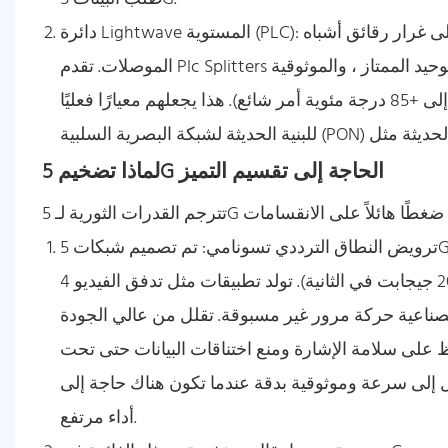
دائرة Lightwave المستوية (PLC): تم تصنيعها باستخدام الطباعة الحجرية على رقائق السيليكا ، على غرار رقائق أشباه
الموصلات. تقدم Plc Splitters أداءً فائقاً: فقدان إدراج ثابت ، منخفض في جميع منافذ الإخراج ، والتوحيد الممتاز ، والموثوقية
العالية ، والاستقرار على مدى درجة حرارة واسعة (-40 درجة مئوية إلى +85 درجة مئوية أمر شائع). هذا يجعلهم معيارًا فعليًا
لماذا تضخيم 5G الحاجة إلى تقسيم التميز
ترويض النطاق الترددي تسونامي: تم تصميم شبكات 5G للتعامل مع أحجام البيانات أعلى بشكل كبير من الأجيال السابقة
(معدلات الذروة تصل إلى 10-20 جيجابت في الثانية). تولد تطبيقات مثل تدفق الفيديو 4K/8K ، ونشر إنترنت الأشياء الضخمة ،
ركة مرور غير مسبوقة. تقلل من عالي الجودة PLC فقدان الإشارة (فقدان الإدراج) أثناء عملية الانقسام. هذا
ظ على سلامة الإشارة ومنع اختناقات البيانات حتى تحت
ل إلى سرعة وموثوقية بدقة عندما تكون هناك حاجة إلى
أداء مرتفع.