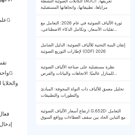
الكابلات الضوئية النشطة (AOC): تعريفها،
مزاياها، تطبيقاتها، واتجاهاتها المستقبلية
ثورة الألياف الضوئية في عام 2026: التعامل مع
تقلبات الأسعار، وتكامل الذكاء الاصطناعي،
والاتصال العالمي - مقدمة
إتقان البنية التحتية للألياف الضوئية: الدليل الشامل
لإطارات التوزيع الضوئية (ODF) 2026
تقس
نظرة مستقبلية على صناعة الألياف الضوئية
للمنازل عالميًا: الاتجاهات والبيانات والفرص
المستقبلية
تحليل معمق للألياف ذات النواة المجوفة: المبادئ
والتطورات والتطبيقات
ارتفاع أسعار الألياف الضوئية G.652D: التعامل
مع التباين الحاد بين سقف العطاءات وواقع السوق
إدخال