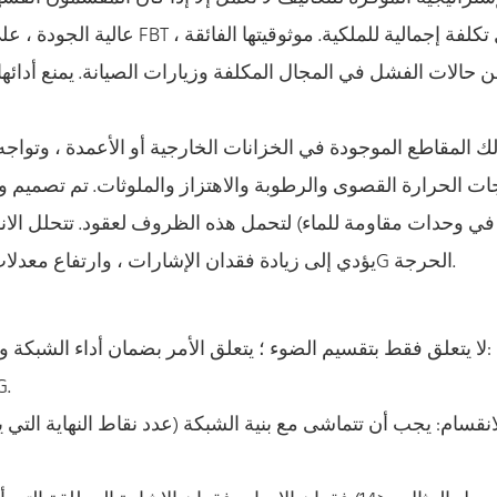
 حالات الفشل في المجال المكلفة وزيارات الصيانة. يمنع أدائه
ات الحرارة القصوى والرطوبة والاهتزاز والملوثات. تم تصميم وت
 في وحدات مقاومة للماء) لتحمل هذه الظروف لعقود. تتحلل الا
يؤدي إلى زيادة فقدان الإشارات ، وارتفاع معدلات الفشل ، ووقت تعطل الشبكة - غير مقبول لخدمات 5G الحرجة.
ا
اختيار الخائن لـ 5G لا يتعلق فقط بتقسيم الضوء ؛ يتعلق الأمر بضمان أداء الشبكة وطول العمر. تشمل الاعتبارات الرئيسية:
تكنولوجيا: PLC إلزامي للأداء والتوحيد و