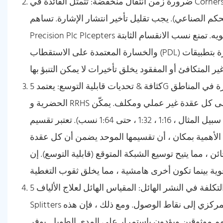
ضرورة زمن انتقال منخفضة: تتمثل الفائدة في Cornerstone 5G في تقليل الكمون إلى ميلي ثانية (1 مللي ثانية أو أقل) ، مما يتيح
حكم الصناعي). يجب تقليل تأخير انتشار الإشارة. تساهم
Precision Plc Plcepters من خلال ضمان اجتياز الإشارات الخائن بأقل تأخير إضافي وتشويه. تمنع نسب الانقسام الثابتة
والخسارة المعتمدة على الاستقطاب (PDL) اختلافات الإشارة التي يمكن أن تضع مشكلات الارتعاش أو التوقيت ضارة بتطبيقات
كثافة & تحديات قابلية التوسع: يعتمد 5G اعتمادًا كبيرًا على تكثيف الشبكة ، ونشر أعدادًا هائلة من الخلايا الصغيرة في المناطق
الحضرية و RRHS في كل مكان. إن تشغيل الألياف الفردية إلى كل عقدة غير عملي ومكلف. يمكّن Splitters ألياف تغذية واحدة
لتقديم نقاط نهاية متعددة (على سبيل المثال ، 1:16 ، 1:32 ، حتى 1:64 نسب). تعتبر تقسيم PLC عالية الجودة ضرورية لهذه البنية.
الأهمية بمكان ، أن تقسيمها الموحد يضمن أن كل عقدة
، مما يتيح توسيع الشبكة المتوقع (قابلية التوسع). إن
كفاءة التكلفة في النشر الهائل: المقياس الهائل لعلاج الألياف 5G يجعل التكلفة لكل اتصال أمرًا بالغ الأهمية. إن استخدام
Splitters يقلل بشكل كبير من كمية كابلات الألياف اللازمة من المحور المركزي إلى نقاط الوصول. ومع ذلك ، فإن هذه
فسهم موثوقين ويؤدون باستمرار على المدى الطويل. يوفر