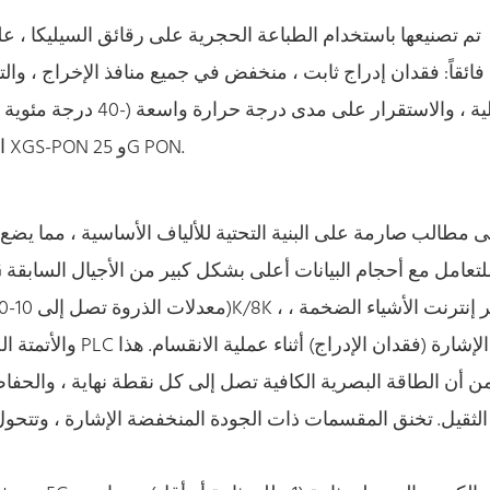
للبنية الحديثة لشبكة البصرية السلبية (PON) الحديثة مثل XGS-PON و 25G PON.
والأتمتة الصناعية ح
 أن الطاقة البصرية الكافية تصل إلى كل نقطة نهاية ، والحفا
لثقيل. تخنق المقسمات ذات الجودة المنخفضة الإشارة ، وتتحو