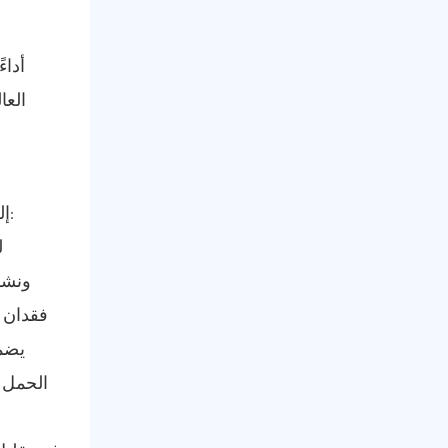
تترجم القدرات الثورية لـ 5G إلى مطالب صارمة على البنية التحتية للألياف الأساسية ، مما يضع ضغطًا هائلاً على الانقسامات:
يضمن
الحمل ا