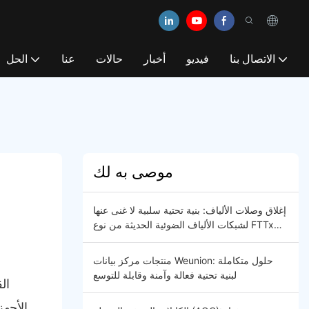
الاتصال بنا
فيديو
أخبار
حالات
عنا
الحل
موصى به لك
إغلاق وصلات الألياف: بنية تحتية سلبية لا غنى عنها
لشبكات الألياف الضوئية الحديثة من نوع FTTx
و5G
منتجات مركز بيانات Weunion: حلول متكاملة
لبنية تحتية فعالة وآمنة وقابلة للتوسع
ال
الأجهز