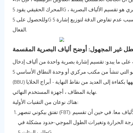
المحرك الحقيقي يقود 5G يكمن في البنية التحتية للألياف. أساسي لهذا العمود الفقري البصري هو تقسيم الألياف البصرية ،
وللحصول على 5G على إمكاناتها ، يجب أن تكون هذه المكونات ذات جودة أعلى. إليك سبب عدم تفاوض الدقة لتوزيع إشارة 5G
الفعال.
بطل غير المجهول: أوضح ألياف البصرية المقسمة
لى ما يبدو: تقسيم إشارة بصرية واحدة من ألياف إدخال
واحدة إلى إشارات إخراج متعددة. يمكّن هذا البيانات والصوت والفيديو التي تنشأ من مكتب مركزي أو وحدة النطاق الأساسي 5G
(BBU) من توجيهها بكفاءة إلى العديد من نقاط النهاية - أبراج الخلايا (وتحديداً رؤوس الراديو البعيدة - RRHs) ، والخلايا الصغيرة ، وفي
نهاية المطاف ، أجهزة المستخدم النهائي.
هناك نوعان من التقنيات الأولية:
تفتق بيكوني تنصهر (FBT): طريقة أقدم دمج الألياف معا. في حين أن تقسيم FBT فعال من حيث التكلفة ، غالبًا ما تظهر فقدان
درجة الحرارة وتغيرات الطول الموجي-حدود مشكلة في
طلب البيئات 5G.