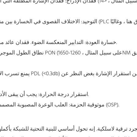
فقدان الإدراج: فقدان الإشارة المطلقة التي أدخلها الخا
التوحيد: الاختلاف القصوى في الخسارة بين منافذ الإخراج.
خسارة العودة: التدابير المنعكسة الضوء. فقدان عائد مرتفع (>50 ديسيبل) أمر مرغوب فيه لمنع تداخل الإشارة.
نطاق الطول الموجي: يجب أن تدع
استقرار درجة الحرارة: يجب أن يبقى الأداء ضمن المواصفات عبر نطاق درجة الحرارة التشغيلية.
موثوقية الحزمة: العلب الوعرة المصبوبة المصممة للاستخدام البيئي في الهواء الطلق أو الخاضع للرقابة (OSP).