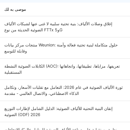
موصى به لك
إغلاق وصلات الألياف: بنية تحتية سلبية لا غنى عنها لشبكات الألياف
الضوئية الحديثة من نوع FTTx و5G
منتجات مركز بيانات Weunion: حلول متكاملة لبنية تحتية فعالة وآمنة
وقابلة للتوسع
الكابلات الضوئية النشطة (AOC): تعريفها، مزاياها، تطبيقاتها، واتجاهاتها
المستقبلية
ثورة الألياف الضوئية في عام 2026: التعامل مع تقلبات الأسعار، وتكامل
الذكاء الاصطناعي، والاتصال العالمي - مقدمة
إتقان البنية التحتية للألياف الضوئية: الدليل الشامل لإطارات التوزيع
الضوئية (ODF) 2026
نظرة مستقبلية على صناعة الألياف الضوئية للمنازل عالميًا: الاتجاهات