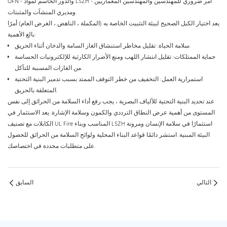
OFN - والدور الحاسم لمواد LSZH - أمر ضروري للمهندسين والمهندسين المعماريين
ومديري المنشآت والمثبتات.
يعد اختيار الكبل الصحيح لبيئة التثبيت الخاصة به (المكملة ، الناهض ، الغرض العام) أمرًا
بالغ الأهمية:
سلامة الحياة: تقليل مخاطر استنشاق الغاز السامة والدخان أثناء الحريق.
حماية الممتلكات: تقليل انتشار اللهب ومنع الأضرار الكارثية للإلكترونيات الحساسة
من الغازات المسببة للتآكل.
استمرارية العمل: التخفيف من خطر التوقف الممتد بسبب تدمير البنية التحتية
المتعلقة بالحريق.
عند تحديد البنية التحتية للألياف البصرية ، يجب رفع أداء السلامة من الحرائق إلى نفس
المستوى من أهمية عرض النطاق الترددي والكمون وسلامة الإشارة. يعد الاستثمار في
الكابلات مع تصنيف UL Fire المناسب وبناء LSZH استثمارًا في سلامة الإنسان ومرونة
البيئة المبنية. استشر دائمًا قواعد البناء المحلية ولوائح السلامة من الحرائق للحصول
على متطلبات محددة في اختصاصك.
التالي
السابق