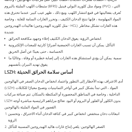
تاريخياً ، اعتمدت سترات الكابلات اعتمادًا كبيرًا على مركبات الهالوجين ، وخاصة
مثبطات اللهب المليئة بالبروم (BFRS) ومواد مثل كلوريد البولي فينيل (PVC) ، التي
تُعرف بفعاليتها في قمع انتشار اللهب. ومع ذلك ، ظهر عيب كبير: عندما تحترق هذه
المواد المهلوسة ، فإنها تنتج الدخان الكثيف ، وتحرر الغازات السامة للغاية ، وخاصة
هاليدات الهيدروجين (مثل كلوريد الهيدروجين - HCL). هذه الغازات تشكل مخاطر
شديدة:
انخفاض الرؤية: يعوق الدخان الكثيف إخلاء وجهود مكافحة الحرائق.
التآكل: يمكن أن تسبب الغازات الحمضية أضرارًا كارثية للمعدات الإلكترونية
الحساسة ، حتى بعيدًا عن أصل الحريق.
سمية: يمكن أن يؤدي استنشاق هذه الغازات إلى إصابة خطيرة أو وفاة ، وغالبًا ما
يفوق تهديد النيران بأنفسهم.
LSZH: أساس سلامة الحرائق الحديثة
أدى الاعتراف بهذه الأخطار إلى التطور واعتماد انخفاض الدخان الصفر في الهالوجين
(LSZH) المواد ، التي تبدأ بشكل كبير في أواخر الثمانينيات وتصبح معيارًا للكابلات
الداخلية ، وخاصة في المناطق المحصورة أو المكتظة بالسكان. تتم صياغة مركبات
LSZH بدون الكلور أو الفلور أو البروم أو اليود. تعالج مزاياهم الرئيسية مباشرة أوجه
القصور في المواد المليئة بالهالوجين:
انبعاثات دخان منخفض: انخفاض كبير في كثافة الدخان أثناء الاحتراق ، وتحسين
الرؤية.
الصفر الهالوجين: يلغي إنتاج غازات هاليد الهيدروجين المسببة للتآكل.