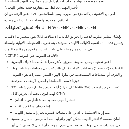
سمية منخفضة: يولد منتجات احتراق أقل سمية مقارنة بالمواد المملحة.
تأخير اللهب: يحافظ على مقاومة جيدة لنشر اللهب.
على الرغم من أن LSZH أمر بالغ الأهمية ، إلا أنه جزء من صورة أوسع للسلامة من
الحرائق المحددة بواسطة تصنيفات كابل موحدة.
فك تشفير تصنيفات UL Fire: OFNP ، OFNR ، OFN
يقوم مختبرات الاكتتاب (UL) بإنشاء معايير صارمة للاختبار الحرائق لكابلات الاتصالات.
بالنسبة لكابلات الألياف الضوئية ، يتم تعريف التصنيفات الأولية بواسطة UL 1651 وتندرج
في فئات مميزة بناءً على بيئة التثبيت المقصودة ومقاومة اللهب:
OFNP (الألياف الضوئية غير الموصل):
أعلى تصنيف: يمثل مقاومة الحريق الأكثر صرامة لكابلات الألياف البصرية.
متطلبات كاملة: تكليف بالتركيب في مساحات مناولة الهواء ("Lenums") - القنوات
أو الغرف أو المساحات المستخدمة في تداول الهواء البيئي (مسارات هواء العودة)
فوق الأسقف المعلقة أو أسفل الأرضيات المرتفعة.
أداء: تعرض لاختبار نفق شتاينر 910 (على غرار NFPA 262). عند التعرض لمصدر
لهب قوي ، يجب أن يعرض كابل OFNP:
انتشار اللهب محدود للغاية (أقل من 5 أقدام).
إنتاج دخان منخفض للغاية.
تتم إزالة الاستئصال الذاتي على مسافة قصيرة بعد إزالة مصدر اللهب.
أمان: مصمم لا لنشر اللهب بشكل كبير ولتوليد الحد الأدنى من الدخان والسمية
في مسارات تداول الهواء الحرجة يعني عدم الموصية أن الكبل لا يحتوي على أي