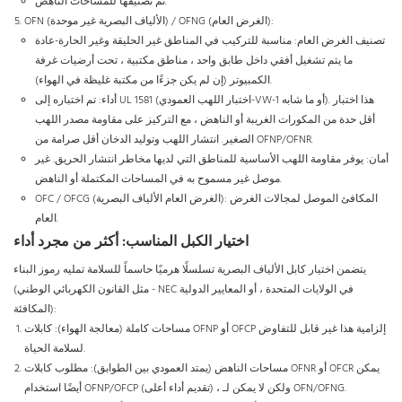
تم تصنيفها للمساحات الناهض.
OFN (الألياف البصرية غير موحدة) / OFNG (الغرض العام):
تصنيف الغرض العام: مناسبة للتركيب في المناطق غير الحليقة وغير الحارة-عادة
ما يتم تشغيل أفقي داخل طابق واحد ، مناطق مكتبية ، تحت أرضيات غرفة
الكمبيوتر (إن لم يكن جزءًا من مكتبة غليظة في الهواء).
أداء: تم اختباره إلى UL 1581 (اختبار اللهب العمودي-VW-1 أو ما شابه). هذا اختبار
أقل حدة من المكورات الغريبة أو الناهض ، مع التركيز على مقاومة مصدر اللهب
الصغير. انتشار اللهب وتوليد الدخان أقل صرامة من OFNP/OFNR.
أمان: يوفر مقاومة اللهب الأساسية للمناطق التي لديها مخاطر انتشار الحريق. غير
موصل غير مسموح به في المساحات المكتملة أو الناهض.
OFC / OFCG (الغرض العام الألياف البصرية): المكافئ الموصل لمجالات الغرض
العام.
اختيار الكبل المناسب: أكثر من مجرد أداء
يتضمن اختيار كابل الألياف البصرية تسلسلًا هرميًا حاسماً للسلامة تمليه رموز البناء
(مثل القانون الكهربائي الوطني - NEC في الولايات المتحدة ، أو المعايير الدولية
المكافئة):
مساحات كاملة (معالجة الهواء): كابلات OFNP أو OFCP إلزامية هذا غير قابل للتفاوض
لسلامة الحياة.
مساحات الناهض (يمتد العمودي بين الطوابق): مطلوب كابلات OFNR أو OFCR يمكن
أيضًا استخدام OFNP/OFCP (تقديم أداء أعلى) ، ولكن لا يمكن لـ OFN/OFNG.