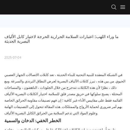
ما وراء اللهب: اعتبارات السلامة الحرارية الحرجة لاختيار كابل الألياف 
البصرية الحديثة
2025-07-04
في الشبكة المعقدة للبنية التحتية للبناء الحديثة ، تعد كابلات الاتصالات الجهاز العصبي
الحيوي. من بين هذه ، تبرز كابلات الألياف البصرية لعرض النطاق الترددي والسرعة. ومع
ذلك ، نظرًا لأن هذه الكابلات تتدحرج من خلال الجلودات ، الناهضون ، والمساحات
المحتلة ، يصبح سلوكها في حريق مصدر قلق للسلامة. اختيار الكابلات البصرية الألياف
القائمة فقط على مقاييس الأداء غير كافية ؛ إن فهم تصنيفات مقاومة الحرائق الخاصة
بهم أمر ضروري لحماية الأرواح والممتلكات. هذه المقالة تتحول إلى التصنيفات الهامة
وعلوم المواد التي تدعم السلامة من الحرائق الكابل البصرية الألياف.
الخطر الخفي: الدخان والسمية