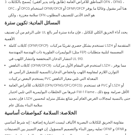
المناطق للأغراض العامة (طابق واحد يدير أفقي): يُسمح بالكابلات OFN ، OFNG ،
OFC ، أو OFCG استخدام OFNR/OFCR أو OFNP/OFCP هنا أمر مقبول وغالبًا ما يوفر
سلامة معززة ، ولكن OFN هو الحد الأدنى للتصنيف المطلوب.
المسائل المادية: تكوين سترة
على الرغم من أن تصنيف UL يحدد أداء الحريق الكلي للكابل ، فإن مادة سترة أمر بالغ
الأهمية:
كابلات كاملة (OFNP/OFCP): تستخدم بشكل حصري تقريبًا مركبات LSZH المتقدمة أو
البوليمرات الفلورية ذات الهندسة المهندسة (مثل FEP) المصممة لتلبية متطلبات
انتشار الدخان المنخفضة وانتشار اللهب في UL 910.
كابلات الناهض (OFNR/OFCR): استخدم في المقام الأول مركبات LSZH ، مما يوفر
التوازن اللازم لمقاومة اللهب وانخفاض الدخان/السمية للتشغيل الرأسي. قد
يستخدم البعض تركيبات PVC المعدلة التي تلبي معيار الناهض.
الكابلات للأغراض العامة (OFN/OFNG/OFC/OFCG): قد تستخدم PVC أو LSZH أو
غيرها من الخلطات البوليمرية التي تلبي اختبار FW-1 Flame الأقل صرامة. ومع ذلك ،
فإن تحديد LSZH حتى بالنسبة لمجالات الغرض العام أمر شائع بشكل متزايد لتحسين
سلامة البناء بشكل عام.
الخلاصة: السلامة كمواصفات أساسية
مقاومة الحريق للكابلات البصرية الألياف ليست اختيارية إضافية ؛ إنه شرط أساسي
تمليه رموز البناء والتصميم المسؤول. إن فهم التمييز بين التصنيفات OFNP و OFNR و