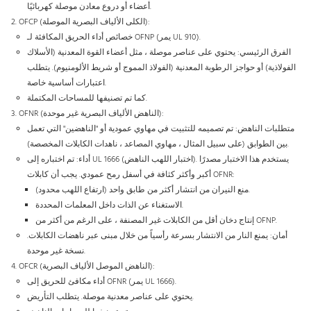
أعضاء أو دروع معادن موصلة كهربائيًا.
OFCP (الكلى الألياف البصرية الموصلة):
خصائص أداء الحريق المكافئة لـ OFNP (يمر UL 910).
الفرق الرئيسي: يحتوي على عناصر موصلة ، مثل أعضاء القوة المعدنية (الأسلاك
الفولاذية) أو حواجز الرطوبة المعدنية (الفولاذ المموج أو شريط الألومنيوم). يتطلب
اعتبارات أساسية خاصة.
كما تم تصنيفها للمساحات المكتملة.
OFNR (الناهض الألياف البصرية غير موحدة):
متطلبات الناهض: تم تصميمه للتثبيت في مهاوي عمودية أو "الناهضين" التي تعمل
بين الطوابق (على سبيل المثال ، مهاوي المصاعد ، ناهدات الكابلات المخصصة).
أداء: تم اختباره إلى UL 1666 (اختبار اللهب الناهض). يستخدم هذا الاختبار مصدرًا
أكبر وأكثر كثافة في أسفل رمح عمودي. يجب أن كابلات OFNR:
منع النيران من انتشار أكثر من طابق واحد (ارتفاع اللهب محدود).
الاستغناء عن الذات داخل المعلمات المحددة.
إنتاج دخان أقل من الكابلات غير المصنفة ، على الرغم من أكثر من OFNP.
أمان: يمنع النار من الانتشار بسرعة رأسياً من خلال مبنى عبر ناهضات الكابلات.
نسخة غير موحدة.
OFCR (الناهض الموصل الألياف البصرية):
أداء مكافئ للحريق إلى OFNR (يمر UL 1666).
يحتوي على عناصر معدنية موصلة. يتطلب التأريض.