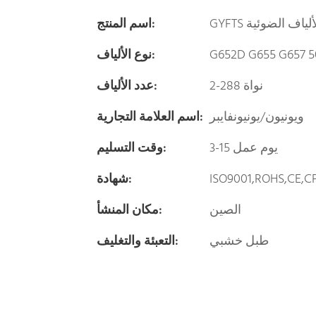
ل الألياف الضوئية
اسم المنتج:
G652D G655 G657 50
نوع الألياف:
2-288 نواة
عدد الألياف:
ويونيون/يونيونفايبر
اسم العلامة التجارية:
3-15 يوم عمل
وقت التسليم:
ISO9001,ROHS,CE,C
شهادة:
الصين
مكان المنشأ:
طبل خشبي
التعبئة والتغليف: