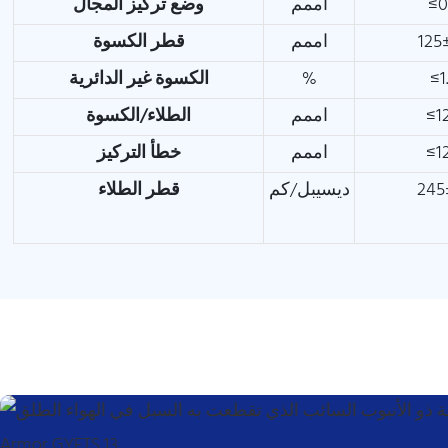
≤0
اممم
وضع تركيز المجال
125
اممم
قطر الكسوة
≤1
%
الكسوة غير الدائرية
≤1
اممم
الطلاء/الكسوة
≤1
اممم
خطأ التركيز
245
ديسيبل/كم
قطر الطلاء