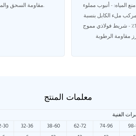
نع المياه: - أنبوب مملوء
مقاومة السحق والمرونة.
 مركب ملء الكابل بنسبة
100٪ - شريط فولاذي مموج (CST)
معلمات المنتج
ات الفنية
2-30
32-36
38-60
62-72
74-96
98-