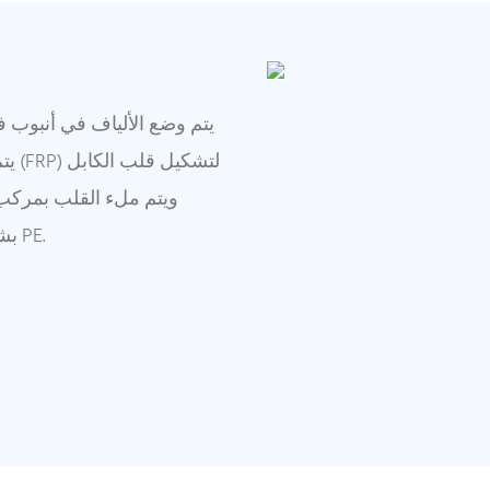
يتم وضع الألياف في أنبوب ف
يتم
ويتم ملء القلب بمركب 
(CST) بشكل طولي فوق قلب الكابل. وأخيرا يتم تشكيل سترة PE.