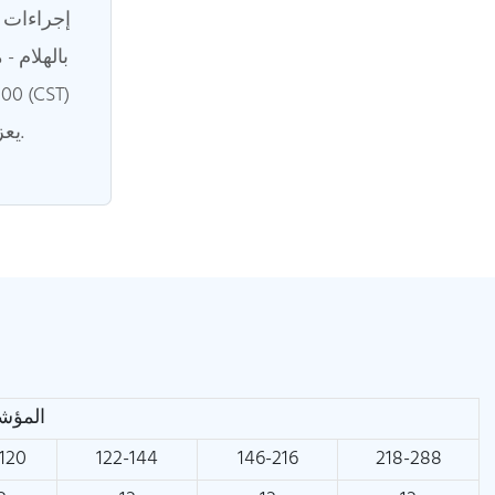
إجراءات م
بالهلام -
يعزز مقاومة الرطوبة.
المؤشر
120
122-144
146-216
218-288