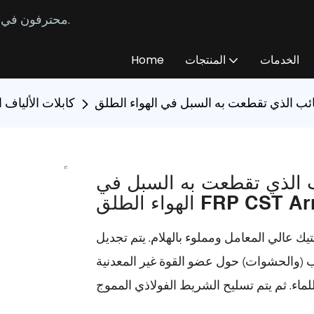
محترفون في تصنيع وتوريد كابلات الألياف الضوئية المخصصة منذ عام 2014.
الخدمات
المنتجات
Home
كابلات الألياف 
ئب الذي تقطعت به السبل في
FRP CST Armor GYF
 عالي المعامل ومملوء بالهلام. يتم تجديل
لحشوات) حول عضو القوة غير المعدنية (FRP) لتشكيل قلب الكابل ويتم تعبئة القلب بمركب