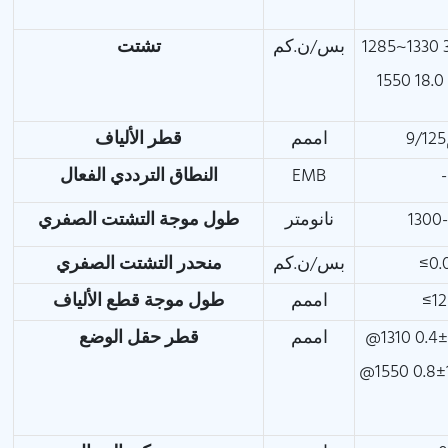
بس/ن.كم
تشتت
1
اممم
قطر الألياف
-
EMB
النطاق الترددي الفعال
1300
نانومتر
طول موجة التشتت الصفري
≤0.
بس/ن.كم
منحدر التشتت الصفري
≤1
اممم
طول موجة قطع الألياف
اممم
قطر حقل الوضع