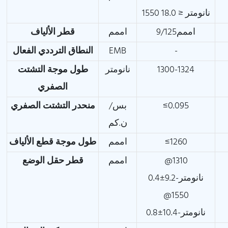
1550 نانومتر ≤ 18.0
اممم9/125
اممم
قطر الألياف
-
EMB
النطاق الترددي الفعال
1300-1324
نانومتر
طول موجة التشتت
الصفري
≤0.095
بس/
منحدر التشتت الصفري
ن.كم
≤1260
اممم
طول موجة قطع الألياف
@1310
اممم
قطر حقل الوضع
نانومتر-9.2±0.4
@1550
نانومتر-10.4±0.8