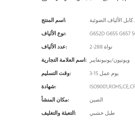
ابل الألياف الضوئية
اسم المنتج:
G652D G655 G657 50
نوع الألياف:
2-288 نواة
عدد الألياف:
ويونيون/يونيونفايبر
اسم العلامة التجارية:
3-15 يوم عمل
وقت التسليم:
ISO9001,ROHS,CE,C
شهادة:
الصين
مكان المنشأ:
طبل خشبي
التعبئة والتغليف: