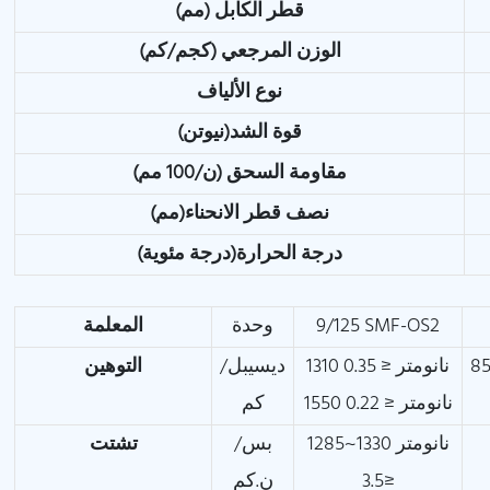
قطر الكابل (مم)
الوزن المرجعي (كجم/كم)
نوع الألياف
قوة الشد(نيوتن)
مقاومة السحق (ن/100 مم)
نصف قطر الانحناء(مم)
درجة الحرارة(درجة مئوية)
9/125 SMF-OS2
وحدة
المعلمة
3.0 1300 نانومتر
1310 نانومتر ≤ 0.35
ديسيبل/
التوهين
1550 نانومتر ≤ 0.22
كم
1285~1330 نانومتر
بس/
تشتت
≤3.5
ن.كم