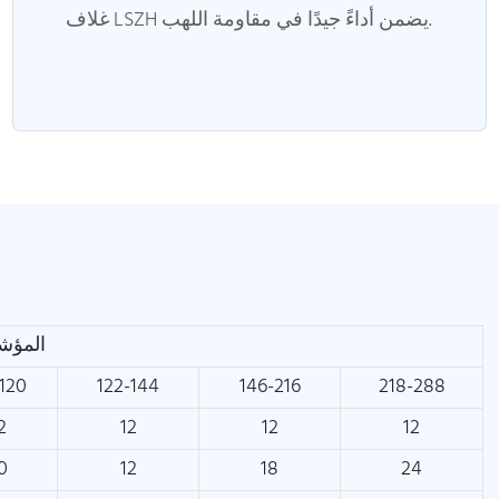
غلاف LSZH يضمن أداءً جيدًا في مقاومة اللهب.
المؤشر
120
122-144
146-216
218-288
2
12
12
12
0
12
18
24