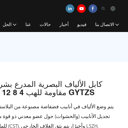
الاتصال بنا
فيديو
أخبار
حالات
عنا
الحل
كابل الألياف البصرية المدرع ب
مقاومة للهب 4 8 12 48 كور كابل الألياف البصرية GYTZS
يتم وضع الألياف في أنابيب فضفاضة مصنوعة من البلاستيك
تجديل الأنابيب (والحشوات) حول عضو معدني ذو قوة م
للماء. ثم يتم تسليح القلب بشريط فولاذي مموج (CST). وأخيرًا، يتم بثق الغلاف الخارجي LSZH.