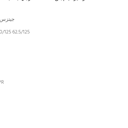
جيتزس ك
/125 62.5/125
PR