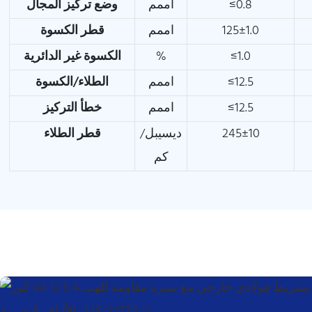
≤0.8
اممم
وضع تركيز المجال
125±1.0
اممم
قطر الكسوة
≤1.0
%
الكسوة غير الدائرية
≤12.5
اممم
الطلاء/الكسوة
≤12.5
اممم
خطأ التركيز
245±10
ديسيبل/
قطر الطلاء
كم