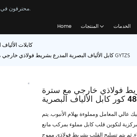
محترفون في تصنيع وتوريد كابلات الألياف الضوئية المخصصة منذ عام 2014.
الخدمات
المنتجات
Home
كابلات الألياف 
كابل الألياف البصرية المدرع بشريط فولاذي خارجي مع سترة مقاومة للهب 4 8 12 48 كور كابل الألياف البصرية GYTZS
شريط فولاذي خارجي مع سترة
 عالي المعامل ومملوءة بهلام الأنبوب. يتم
ركزية لتكوين قلب كابل مملوء بمركب مانع