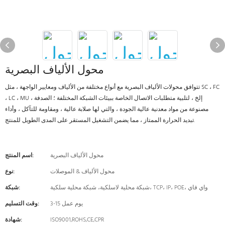
محول الألياف البصرية
تتوافق محولات الألياف البصرية مع أنواع مختلفة من الألياف ومعايير الواجهة ، مثل SC ، FC
، LC ، MU ، إلخ ، لتلبية متطلبات الاتصال الخاصة ببيئات الشبكة المختلفة ؛ الصدفة
مصنوعة من مواد معدنية عالية الجودة ، والتي لها صلابة عالية ، ومقاومة للتآكل ، وأداء
تبديد الحرارة الممتاز ، مما يضمن التشغيل المستقر على المدى الطويل للمنتج.
محول الألياف البصرية
اسم المنتج:
محول الألياف & الموصلات
نوع:
شبكة محلية لاسلكية، شبكة محلية سلكية، TCP، IP، POE، واي فاي
شبكة:
3-15 يوم عمل
وقت التسليم:
ISO9001,ROHS,CE,CPR
شهادة: