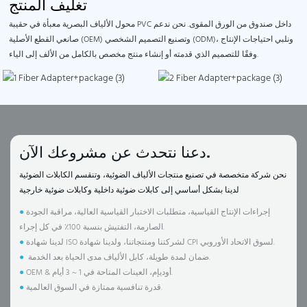
تغليف المنتج
محول الألياف البصرية معبأة في حقيبة PVC داخل صندوق من الورق المقوى. نحن ندعم
صانعي القطع الأصلية (OEM) وتصنيع التصميم الشخصي (ODM)، ونلبي احتياجات الإنتاج
وفقًا للتصميم الذي قدمته أو إنشاء منتج مخصص بالكامل من الألف إلى الياء.
دعنا نتحدث عن مشروعك الآن.
نحن شركة متخصصة في تصنيع منتجات الألياف الضوئية، وتنقسم الكابلات الضوئية
لدينا بشكل أساسي إلى كابلات ضوئية داخلية وكابلات ضوئية خارجية
إجراءات الإنتاج القياسية، متطلبات الاختبار القياسية العالية، مراقبة الجودة
●
الصارمة، التفتيش بنسبة 100٪ في كل إجراء.
لدينا شهادة ISO لشركتنا ومنتجاتنا، ولدينا شهادة CPI لسوق الاتحاد الأوروبي.
●
ضمان لمدة طويلة، كابل الألياف مدى الحياة بعد الخدمة.
●
OEM & أوديإم، العينات المتاحة في 1 ~ 3 أيام.
●
قدرة تنافسية ممتازة في السوق العالمية.
●