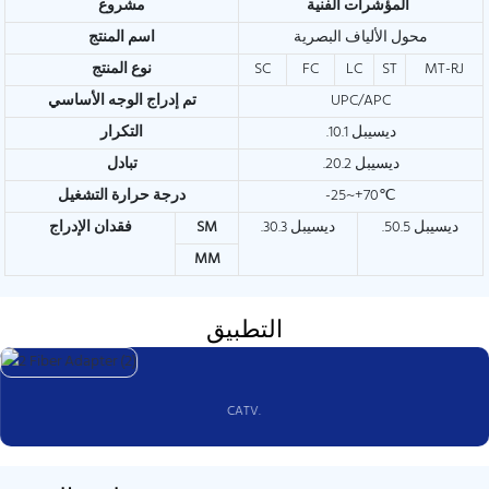
المؤشرات الفنية
مشروع
محول الألياف البصرية
اسم المنتج
MT-RJ
ST
LC
FC
SC
نوع المنتج
UPC/APC
تم إدراج الوجه الأساسي
.10.1 ديسيبل
التكرار
.20.2 ديسيبل
تبادل
-25~+70℃
درجة حرارة التشغيل
.50.5 ديسيبل
.30.3 ديسيبل
SM
فقدان الإدراج
MM
التطبيق
CATV.