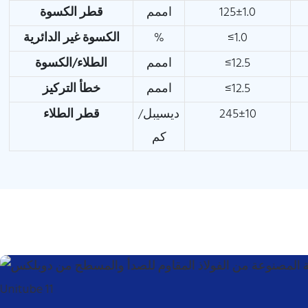
125±1.0
اممم
قطر الكسوة
≤1.0
%
الكسوة غير الدائرية
≤12.5
اممم
الطلاء/الكسوة
≤12.5
اممم
خطأ التركيز
245±10
ديسيبل/
قطر الطلاء
كم