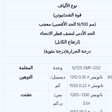
نوع الألياف
قوة الشد(نيوتن)
(الحد الأقصى N/100 مم)
معجب
الحد الأدنى لنصف قطر الانحناء
(ارتفاع الكابل)
درجة الحرارة(درجة مئوية)
9/125 SMF-OS2
وحدة
المعلمة
3.0 1300 نانومتر
1310 نانومتر ≤ 0.35
ديسيبل/
التوهين
1550 نانومتر ≤ 0.22
كم
1285~1330 نانومتر
بس/
تشتت
≤3.5
ن.كم