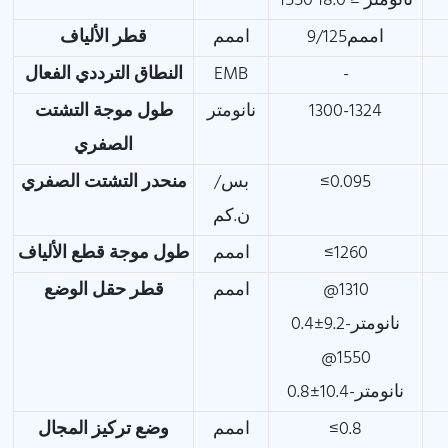
1550 نانومتر ≤ 18.0
اممم9/125
اممم
قطر الألياف
-
EMB
النطاق الترددي الفعال
1300-1324
نانومتر
طول موجة التشتت
الصفري
≤0.095
بس/
منحدر التشتت الصفري
ن.كم
≤1260
اممم
طول موجة قطع الألياف
@1310
اممم
قطر حقل الوضع
نانومتر-9.2±0.4
@1550
نانومتر-10.4±0.8
≤0.8
اممم
وضع تركيز المجال