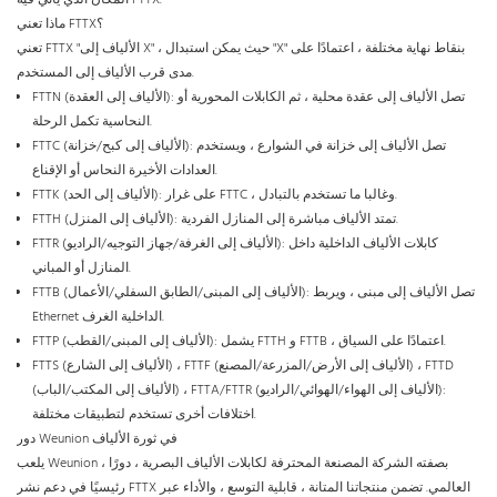
ماذا تعني FTTX؟
تعني FTTX "الألياف إلى X" ، حيث يمكن استبدال "X" بنقاط نهاية مختلفة ، اعتمادًا على
مدى قرب الألياف إلى المستخدم.
FTTN (الألياف إلى العقدة): تصل الألياف إلى عقدة محلية ، ثم الكابلات المحورية أو
النحاسية تكمل الرحلة.
FTTC (الألياف إلى كبح/خزانة): تصل الألياف إلى خزانة في الشوارع ، ويستخدم
العدادات الأخيرة النحاس أو الإقناع.
FTTK (الألياف إلى الحد): على غرار FTTC ، وغالبا ما تستخدم بالتبادل.
FTTH (الألياف إلى المنزل): تمتد الألياف مباشرة إلى المنازل الفردية.
FTTR (الألياف إلى الغرفة/جهاز التوجيه/الراديو): كابلات الألياف الداخلية داخل
المنازل أو المباني.
FTTB (الألياف إلى المبنى/الطابق السفلي/الأعمال): تصل الألياف إلى مبنى ، ويربط
Ethernet الداخلية الغرف.
FTTP (الألياف إلى المبنى/القطب): يشمل FTTH و FTTB ، اعتمادًا على السياق.
FTTS (الألياف إلى الشارع) ، FTTF (الألياف إلى الأرض/المزرعة/المصنع) ، FTTD
(الألياف إلى المكتب/الباب) ، FTTA/FTTR (الألياف إلى الهواء/الهوائي/الراديو):
اختلافات أخرى تستخدم لتطبيقات مختلفة.
دور Weunion في ثورة الألياف
يلعب Weunion ، بصفته الشركة المصنعة المحترفة لكابلات الألياف البصرية ، دورًا
رئيسيًا في دعم نشر FTTX العالمي. تضمن منتجاتنا المتانة ، قابلية التوسع ، والأداء عبر