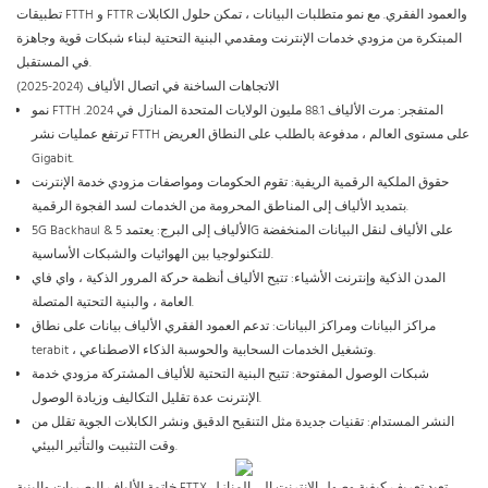
تطبيقات FTTH و FTTR والعمود الفقري. مع نمو متطلبات البيانات ، تمكن حلول الكابلات
المبتكرة من مزودي خدمات الإنترنت ومقدمي البنية التحتية لبناء شبكات قوية وجاهزة
في المستقبل.
الاتجاهات الساخنة في اتصال الألياف (2024-2025)
نمو FTTH المتفجر: مرت الألياف 88.1 مليون الولايات المتحدة المنازل في 2024.
ترتفع عمليات نشر FTTH على مستوى العالم ، مدفوعة بالطلب على النطاق العريض
Gigabit.
حقوق الملكية الرقمية الريفية: تقوم الحكومات ومواصفات مزودي خدمة الإنترنت
بتمديد الألياف إلى المناطق المحرومة من الخدمات لسد الفجوة الرقمية.
5G Backhaul & الألياف إلى البرج: يعتمد 5G على الألياف لنقل البيانات المنخفضة
للتكنولوجيا بين الهوائيات والشبكات الأساسية.
المدن الذكية وإنترنت الأشياء: تتيح الألياف أنظمة حركة المرور الذكية ، واي فاي
العامة ، والبنية التحتية المتصلة.
مراكز البيانات ومراكز البيانات: تدعم العمود الفقري الألياف بيانات على نطاق
terabit ، وتشغيل الخدمات السحابية والحوسبة الذكاء الاصطناعي.
شبكات الوصول المفتوحة: تتيح البنية التحتية للألياف المشتركة مزودي خدمة
الإنترنت عدة تقليل التكاليف وزيادة الوصول.
النشر المستدام: تقنيات جديدة مثل التنقيح الدقيق ونشر الكابلات الجوية تقلل من
وقت التثبيت والتأثير البيئي.
خاتمة الألياف البصريات والبنية FTTX تعيد تعريف كيفية وصول الإنترنت إلى المنازل