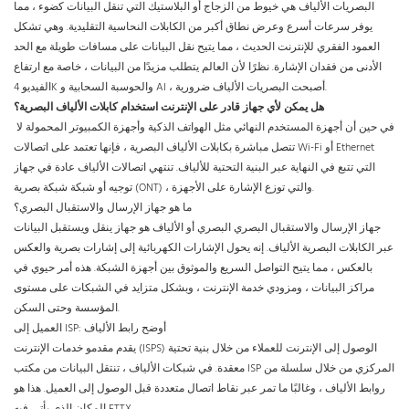
البصريات الألياف هي خيوط من الزجاج أو البلاستيك التي تنقل البيانات كضوء ، مما
يوفر سرعات أسرع وعرض نطاق أكبر من الكابلات النحاسية التقليدية. وهي تشكل
العمود الفقري للإنترنت الحديث ، مما يتيح نقل البيانات على مسافات طويلة مع الحد
الأدنى من فقدان الإشارة. نظرًا لأن العالم يتطلب مزيدًا من البيانات ، خاصة مع ارتفاع
الفيديو 4K والحوسبة السحابية و AI ، أصبحت البصريات الألياف ضرورية.
هل يمكن لأي جهاز قادر على الإنترنت استخدام كابلات الألياف البصرية؟
في حين أن أجهزة المستخدم النهائي مثل الهواتف الذكية وأجهزة الكمبيوتر المحمولة لا
تتصل مباشرة بكابلات الألياف البصرية ، فإنها تعتمد على اتصالات Wi-Fi أو Ethernet
التي تتبع في النهاية عبر البنية التحتية للألياف. تنتهي اتصالات الألياف عادة في جهاز
توجيه أو شبكة شبكة بصرية (ONT) ، والتي توزع الإشارة على الأجهزة.
ما هو جهاز الإرسال والاستقبال البصري؟
جهاز الإرسال والاستقبال البصري البصري أو الألياف هو جهاز ينقل ويستقبل البيانات
عبر الكابلات البصرية الألياف. إنه يحول الإشارات الكهربائية إلى إشارات بصرية والعكس
بالعكس ، مما يتيح التواصل السريع والموثوق بين أجهزة الشبكة. هذه أمر حيوي في
مراكز البيانات ، ومزودي خدمة الإنترنت ، وبشكل متزايد في الشبكات على مستوى
المؤسسة وحتى السكن.
العميل إلى ISP: أوضح رابط الألياف
يقدم مقدمو خدمات الإنترنت (ISPS) الوصول إلى الإنترنت للعملاء من خلال بنية تحتية
معقدة. في شبكات الألياف ، تنتقل البيانات من مكتب ISP المركزي من خلال سلسلة من
روابط الألياف ، وغالبًا ما تمر عبر نقاط اتصال متعددة قبل الوصول إلى العميل. هذا هو
المكان الذي يأتي فيه FTTX.