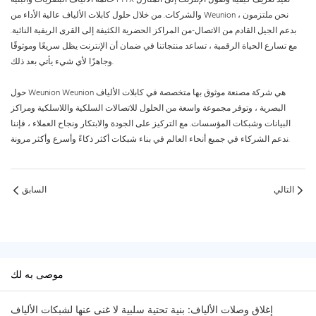
والشركات. من خلال حلول كابلات الألياف عالية الأداء من Weunion ، نحن ملتزمون
بدعم الجيل القادم من الاتصال-من المراكز الحضرية الكثيفة إلى القرى الريفية النائية.
مع تسارع الحياة الرقمية ، تساعد منتجاتنا في ضمان أن الإنترنت يظل سريعًا وموثوقًا
وجاهزًا لأي شيء يأتي بعد ذلك.
حول Weunion Weunion هي شركة مصنعة موثوق بها متخصصة في كابلات الألياف
البصرية ، وتوفر مجموعة واسعة من الحلول للاتصالات السلكية واللاسلكية ومراكز
البيانات وشبكات المؤسسات. مع التركيز على الجودة والابتكار ونجاح العملاء ، فإننا
ندعم الشركاء في جميع أنحاء العالم في بناء شبكات أكثر ذكاءً وأسرع وأكثر مرونة.
التالي
السابق
موصى به لك
إغلاق وصلات الألياف: بنية تحتية سلبية لا غنى عنها لشبكات الألياف