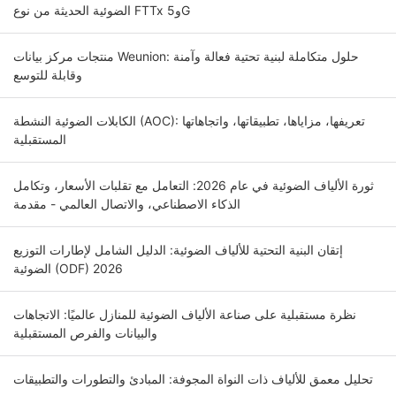
الضوئية الحديثة من نوع FTTx و5G
منتجات مركز بيانات Weunion: حلول متكاملة لبنية تحتية فعالة وآمنة
وقابلة للتوسع
الكابلات الضوئية النشطة (AOC): تعريفها، مزاياها، تطبيقاتها، واتجاهاتها
المستقبلية
ثورة الألياف الضوئية في عام 2026: التعامل مع تقلبات الأسعار، وتكامل
الذكاء الاصطناعي، والاتصال العالمي - مقدمة
إتقان البنية التحتية للألياف الضوئية: الدليل الشامل لإطارات التوزيع
الضوئية (ODF) 2026
نظرة مستقبلية على صناعة الألياف الضوئية للمنازل عالميًا: الاتجاهات
والبيانات والفرص المستقبلية
تحليل معمق للألياف ذات النواة المجوفة: المبادئ والتطورات والتطبيقات