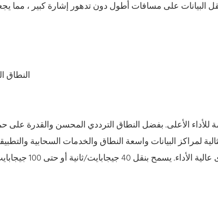
النطاق الترددي: 4700 ميجا هرتز · 
الأخرى عالية الأ