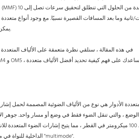
/ثانية وما بعد المسافات القصيرة نسبيًا. مع وجود أنواع متعددة
يمكن أن يكون اختيار الأناقة لتلبية احتياجاتك المحددة أمرًا صعبًا.
في هذه المقالة ، سنلقي نظرة متعمقة على الألياف المتعددة ، وا
متعددة الأدوار هي نوع من الألياف الضوئية المصممة لحمل إشا
الوضع ، والتي تنقل الضوء فقط في وضع أو مسار واحد. جوهر الأل
50 إلى 100 ميكرومتر في القطر ، مما يتيح إشارات الضوء المتعددة
الداخلية للنواة في مسارات أو أوضاع مختلفة ، وهذا هو السبب في أنها تسمى "multimode".