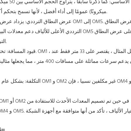
ميكرونًا) عمومًا إلى أداء أفضل ، لأنها تسمح بتحكم أكثر تشددًا في انتقال الضوء وتقليل تأثير تشتت الوسائط.
عرض النطاق الترددي: يزداد عرض النطاق التردد
الترددي الأعلى للألياف دعم معدلات البيانات الم
الترددي ، مما يجعله الأنسب لمراكز البيانات عالية السرعة.
قيود المسافة: تختلف مسافة ال
التكلفة: بشكل عام ، تزداد تكلفة