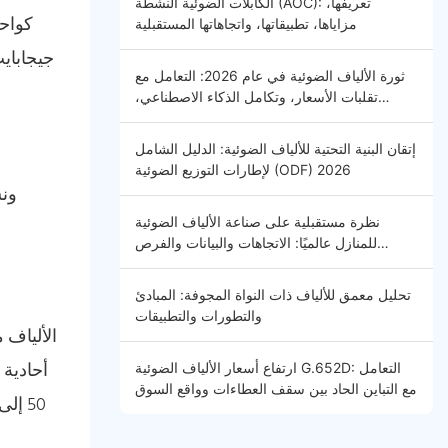
الكابلات الضوئية النشطة (AOC): تعريفها،
مزاياها، تطبيقاتها، واتجاهاتها المستقبلية
جيجابايت
ثورة الألياف الضوئية في عام 2026: التعامل مع
تقلبات الأسعار، وتكامل الذكاء الاصطناعي،
والاتصال العالمي - مقدمة
إتقان البنية التحتية للألياف الضوئية: الدليل الشامل
لإطارات التوزيع الضوئية (ODF) 2026
نظرة مستقبلية على صناعة الألياف الضوئية
للمنازل عالميًا: الاتجاهات والبيانات والفرص
المستقبلية
تحليل معمق للألياف ذات النواة المجوفة: المبادئ
والتطورات والتطبيقات
الألياف 
أحادية 
ارتفاع أسعار الألياف الضوئية G.652D: التعامل
مع التباين الحاد بين سقف العطاءات وواقع السوق