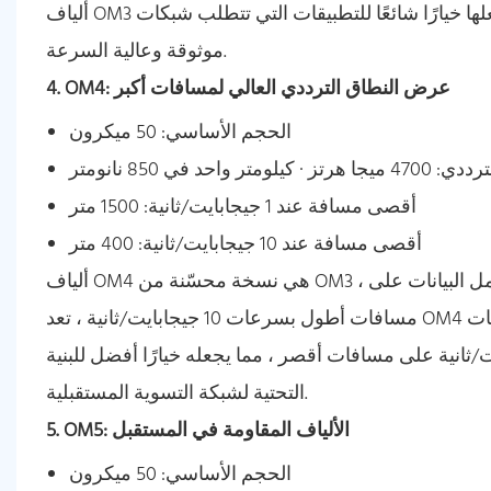
ألياف OM3 نقل البيانات على مسافات أطول دون تدهور إشارة كبير ، مما يجعلها خيارًا شائعًا للتطبيقات التي تتطلب شبكات
موثوقة وعالية السرعة.
4. OM4: عرض النطاق الترددي العالي لمسافات أكبر
الحجم الأساسي: 50 ميكرون
كيلومتر واحد في 850 نانومتر
أقصى مسافة عند 1 جيجابايت/ثانية: 1500 متر
أقصى مسافة عند 10 جيجابايت/ثانية: 400 متر
ألياف OM4 هي نسخة محسّنة من OM3 ، مصممة للأداء الأعلى. بفضل النطاق الترددي المحسن والقدرة على حمل البيانات على
مسافات أطول بسرعات 10 جيجابايت/ثانية ، تعد OM4 مثالية لمراكز البيانات واسعة النطاق والخدمات السحابية والتطبيقات
داء. يسمح بنقل 40 جيجابايت/ثانية أو حتى 100 جيجابايت/ثانية على مسافات أقصر ، مما يجعله خيارًا أفضل للبنية
التحتية لشبكة التسوية المستقبلية.
5. OM5: الألياف المقاومة في المستقبل
الحجم الأساسي: 50 ميكرون