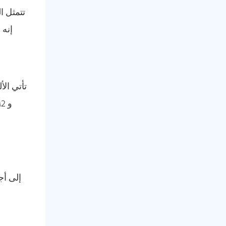
تتمثل ا
إنه 
تأتي ال