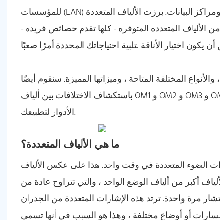
للمؤسسات (LAN) ومراكز البيانات. برزت الألياف المتعددة (MMF) كواحدة من الحلول التي تنطلق لتحقيق سرعات تصل إلى 10
 من الألياف المتعددة المتوفرة - كلها تقدم خصائص فريدة -
لأنواع المختلفة المتاحة ، وميزاتها المميزة. سنقوم أيضًا
باستكشاف الاختلافات بين ألياف OM1 و OM2 و OM3 و OM4 و OM5 ، ونساعدك على فهم كيفية تحديد أفضل الألياف متعددة
الأدوار لتطبيقك.
ما هي الألياف المتعددة؟
رات الضوء المتعددة في وقت واحد. هذا على عكس الألياف
ياف أكبر من ألياف الوضع الواحد ، والتي تتراوح عادة من
 للانتشار مرة واحدة. ترتد هذه الإشارات المتعددة من الجدران