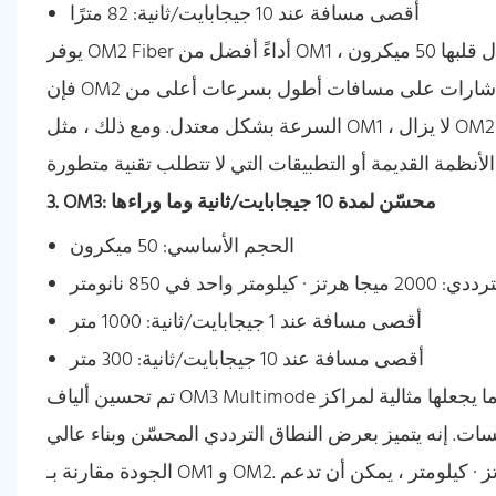
أقصى مسافة عند 10 جيجابايت/ثانية: 82 مترًا
يوفر OM2 Fiber أداءً أفضل من OM1 نظرًا لحجمه الأساسي الأصغر وعرض النطاق الترددي المحسن. من خلال قلبها 50 ميكرون ،
فإن OM2 قادر على نقل الإشارات على مسافات أطول بسرعات أعلى من OM1 ، مما يجعله خيارًا أفضل لنقل البيانات عالي
السرعة بشكل معتدل. ومع ذلك ، مثل OM1 ، لا يزال OM2 محدودًا إلى حد ما عندما يتعلق الأمر بدعم أحدث معايير الشبكات عالية
3. OM3: محسّن لمدة 10 جيجابايت/ثانية وما وراءها
الحجم الأساسي: 50 ميكرون
 واحد في 850 نانومتر
أقصى مسافة عند 1 جيجابايت/ثانية: 1000 متر
أقصى مسافة عند 10 جيجابايت/ثانية: 300 متر
تم تحسين ألياف OM3 Multimode لنقل البيانات عالي السرعة ، وخاصة في نطاق 10 جيجابايت/ثانية ، مما يجعلها مثالية لمراكز
سسات. إنه يتميز بعرض النطاق الترددي المحسّن وبناء عالي
الجودة مقارنة بـ OM1 و OM2. بحجم أساسي قدره 50 ميكرونًا وعرض النطاق الترددي 2000 ميجاهرتز · كيلومتر ، يمكن أن تدعم