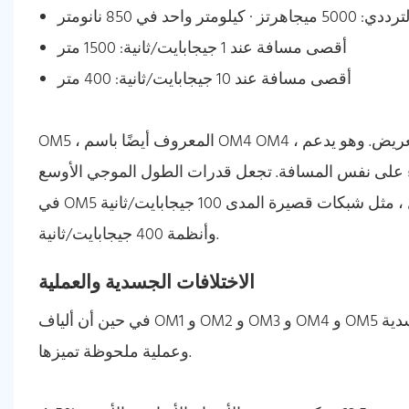
ر واحد في 850 نانومتر
أقصى مسافة عند 1 جيجابايت/ثانية: 1500 متر
أقصى مسافة عند 10 جيجابايت/ثانية: 400 متر
OM5 ، المعروف أيضًا باسم OM4 OM4 ، هو أحدث نوع من الألياف متعددة الأدوار ، تم تحسينه لنقل النطاق العريض. وهو يدعم
اء على نفس المسافة. تجعل قدرات الطول الموجي الأوسع
في OM5 الخيار الأفضل للتطبيقات التي تتطلب عمليات نقل متعددة الطول ، مثل شبكات قصيرة المدى 100 جيجابايت/ثانية
وأنظمة 400 جيجابايت/ثانية.
الاختلافات الجسدية والعملية
في حين أن ألياف OM1 و OM2 و OM3 و OM4 و OM5 تشترك في ميزة شائعة - بناء الألياف البصرية - هناك اختلافات جسدية
وعملية ملحوظة تميزها.