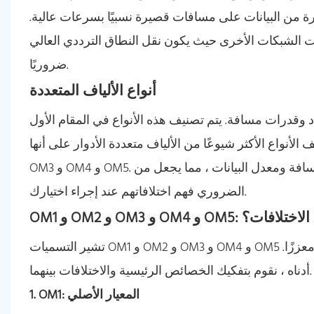
يرة من البيانات على مسافات قصيرة نسبيًا بسرعات عالية.
 الشبكات الأخرى حيث يكون نقل النطاق الترددي العالي
ضروريًا.
أنواع الألياف المتعددة
د وقدرات مسافة. يتم تصنيف هذه الأنواع في المقام الأول
 الأكثر شيوعًا من الألياف متعددة الأدوار على أنها OM1 و OM2 و
OM3 و OM4 و OM5. يختلف كل من هذه الأنواع من حيث عرض النطاق الترددي والمسافة ومعدل البيانات ، مما يجعل من
الضروري فهم اختلافاتهم عند إجراء اختيارك.
 و OM4 و OM5: ما هي الاختلافات؟
تشير التسميات OM1 و OM2 و OM3 و OM4 و OM5 إلى أجيال مختلفة من الألياف المتعددة ، مع كل إصدار لاحق يقدم أداءً معززًا.
أدناه ، نقوم بتفكيك الخصائص الرئيسية والاختلافات بينهما.
1. OM1: المعيار الأصلي