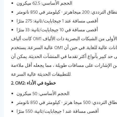
الحجم الأساسي: 62.5 ميكرون
 الترددي: 200 ميجاهرتز · كيلومتر في 850 نانومتر
أقصى مسافة عند 1 جيجابايت/ثانية: 275 مترًا
أقصى مسافة في 10 جيجابايت/ثانية: 33 مترًا
كانت ألياف OM1 واحدة من أولى معايير الألياف المتعددة ، التي تم تطويرها خلال الأيام الأولى من الشبكات البصرية ذات الألياف
عالية السرعة. يستخدم OM1 بشكل شائع للأنظمة القديمة التي لا تتطلب معدلات بيانات عالية للغاية. في حين أن OM1 يمكن أن
تبداله إلى حد كبير بأنواع أكثر تقدما في المنشآت الحديثة. يمكن أن
 ميكرون) في فقدان المزيد من الإشارات على مسافات طويلة ، مما يجعله أقل ملاءمة
للتطبيقات الحديثة عالية السرعة.
2. OM2: خطوة في الأداء
الحجم الأساسي: 50 ميكرون
لترددي: 500 ميجا هرتز · كيلومتر في 850 نانومتر
أقصى مسافة عند 1 جيجابايت/ثانية: 550 مترًا