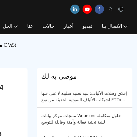
الاتصال بنا
فيديو
أخبار
حالات
عنا
الحل
فهم الألياف المتعددة: الأنواع والخصائص والاختلافات (OM1 مقابل OM2 مقابل OM3 مقابل OM4 مقابل OM5)
موصى به لك
إغلاق وصلات الألياف: بنية تحتية سلبية لا غنى عنها
لشبكات الألياف الضوئية الحديثة من نوع FTTx
و5G
منتجات مركز بيانات Weunion: حلول متكاملة
لبنية تحتية فعالة وآمنة وقابلة للتوسع
ف