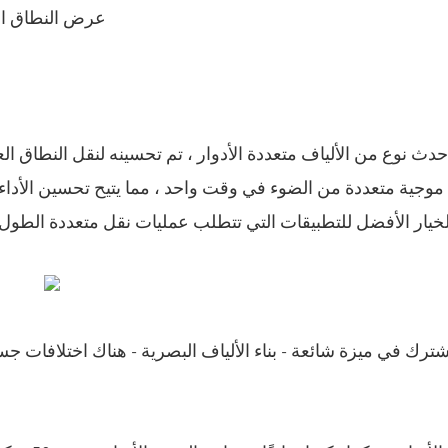
عرض النطاق الترددي: 5000 ميجاهرتز · كيلومت
موجية متعددة من الضوء في وقت واحد ، مما يتيح تحسين الأد