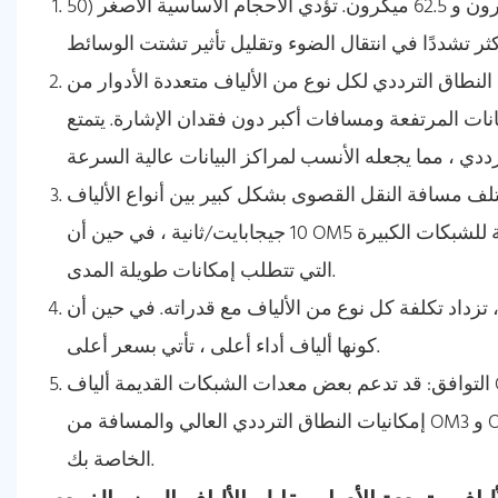
الحجم الأساسي: كما ذكرنا سابقًا ، يتراوح الحجم الأساسي بين 50 ميكرون و 62.5 ميكرون. تؤدي الأحجام الأساسية الأصغر (50
ي لكل نوع من الألياف متعددة الأدوار من OM1 إلى OM5. يتيح عرض النطاق
رتفعة ومسافات أكبر دون فقدان الإشارة. يتمتع OM5 بأعلى عرض النطاق
نقل القصوى بشكل كبير بين أنواع الألياف. OM1 ، على سبيل المثال ، يقتصر على 33 متر فقط عند
10 جيجابايت/ثانية ، في حين أن OM5 يمكن أن يدعم سرعات مماثلة على مسافات 400 متر ، مما يجعلها مثالية للشبكات الكبيرة
التي تتطلب إمكانات طويلة المدى.
 كل نوع من الألياف مع قدراته. في حين أن OM1 و OM2 غير مكلفين نسبيا ، فإن OM4 و OM5 ،
كونها ألياف أداء أعلى ، تأتي بسعر أعلى.
التوافق: قد تدعم بعض معدات الشبكات القديمة ألياف OM1 أو OM2 فقط ، في حين تم تصميم المعدات الأحدث للاستفادة من
إمكانيات النطاق الترددي العالي والمسافة من OM3 و OM4 و OM5. عند اختيار الألياف ، تأكد من أنها متوافقة مع أجهزة الشبكة
الخاصة بك.