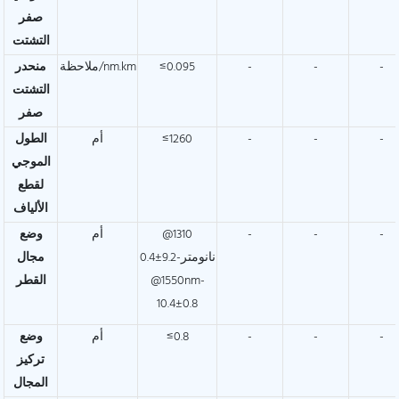
صفر
التشتت
-
-
-
≤0.095
ملاحظة/nm.km
منحدر
التشتت
صفر
-
-
-
≤1260
أم
الطول
الموجي
لقطع
الألياف
-
-
-
@1310
أم
وضع
نانومتر-9.2±0.4
مجال
@1550nm-
القطر
10.4±0.8
-
-
-
≤0.8
أم
وضع
تركيز
المجال