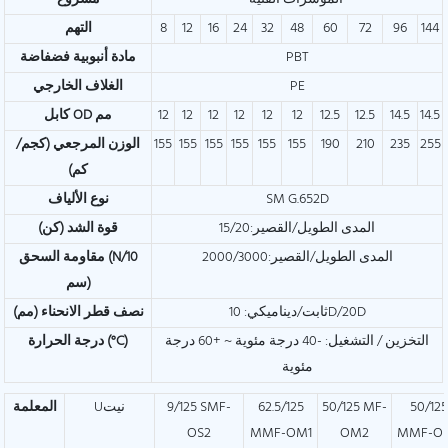
144
96
72
60
48
32
24
16
12
8
التهم
PBT
مادة أنبوبية فضفاضة
PE
الغلاف الخارجي
14.5
14.5
12.5
12.5
12
12
12
12
12
12
كابل OD مم
255
235
210
190
155
155
155
155
155
155
الوزن المرجعي (كجم/
كم)
SM G.652D
نوع الألياف
المدى الطويل/القصير:15/20
قوة الشد (كن)
المدى الطويل/القصير:2000/3000
مقاومة السحق (N/10
سم)
ثابت/ديناميكي: 10D/20D
نصف قطر الانحناء (مم)
التخزين / التشغيل: -40 درجة مئوية ~ +60 درجة
درجة الحرارة (°C)
مئوية
50/125
50/125 MF-
62.5/125
9/125 SMF-
Uنيت
المعلمة
OS2
MMF-OM1
OM2
MMF-O