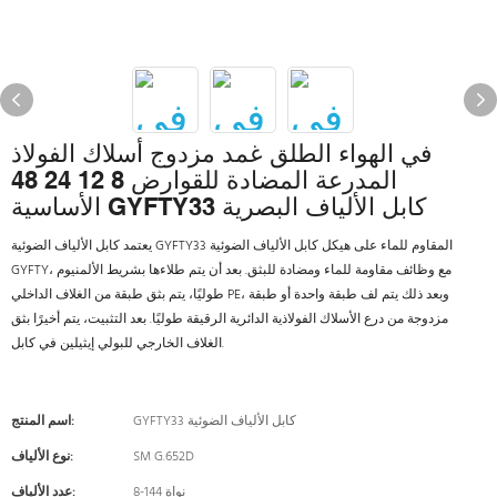
في الهواء الطلق غمد مزدوج أسلاك الفولاذ
المدرعة المضادة للقوارض 8 12 24 48
الأساسية GYFTY33 كابل الألياف البصرية
يعتمد كابل الألياف الضوئية GYFTY33 المقاوم للماء على هيكل كابل الألياف الضوئية
GYFTY، مع وظائف مقاومة للماء ومضادة للبثق. بعد أن يتم طلاءها بشريط الألمنيوم
طوليًا، يتم بثق طبقة من الغلاف الداخلي PE، وبعد ذلك يتم لف طبقة واحدة أو طبقة
مزدوجة من درع الأسلاك الفولاذية الدائرية الرقيقة طوليًا. بعد التثبيت، يتم أخيرًا بثق
الغلاف الخارجي للبولي إيثيلين في كابل.
GYFTY33 كابل الألياف الضوئية
اسم المنتج:
SM G.652D
نوع الألياف:
8-144 نواة
عدد الألياف: