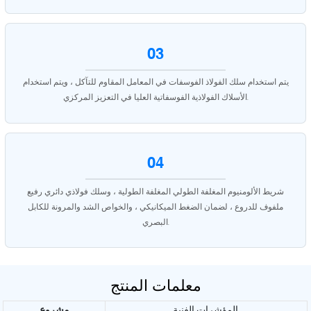
03
يتم استخدام سلك الفولاذ الفوسفات في المعامل المقاوم للتآكل ، ويتم استخدام
الأسلاك الفولاذية الفوسفاتية العليا في التعزيز المركزي.
04
شريط الألومنيوم المغلفة الطولي المغلفة الطولية ، وسلك فولاذي دائري رفيع
ملفوف للدروع ، لضمان الضغط الميكانيكي ، والخواص الشد والمرونة للكابل
البصري.
معلمات المنتج
المؤشرات الفنية
مشروع