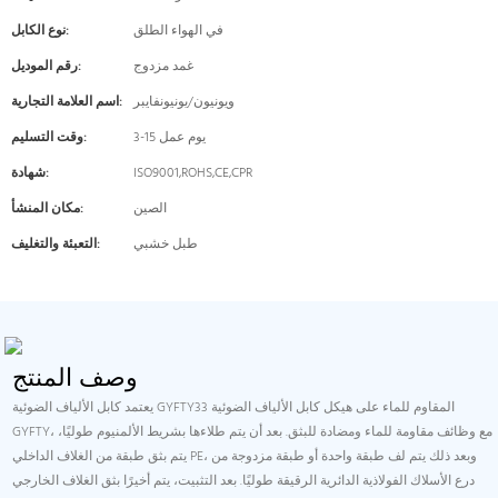
في الهواء الطلق
نوع الكابل:
غمد مزدوج
رقم الموديل:
ويونيون/يونيونفايبر
اسم العلامة التجارية:
3-15 يوم عمل
وقت التسليم:
ISO9001,ROHS,CE,CPR
شهادة:
الصين
مكان المنشأ:
طبل خشبي
التعبئة والتغليف:
وصف المنتج
يعتمد كابل الألياف الضوئية GYFTY33 المقاوم للماء على هيكل كابل الألياف الضوئية
GYFTY، مع وظائف مقاومة للماء ومضادة للبثق. بعد أن يتم طلاءها بشريط الألمنيوم طوليًا،
يتم بثق طبقة من الغلاف الداخلي PE، وبعد ذلك يتم لف طبقة واحدة أو طبقة مزدوجة من
درع الأسلاك الفولاذية الدائرية الرقيقة طوليًا. بعد التثبيت، يتم أخيرًا بثق الغلاف الخارجي