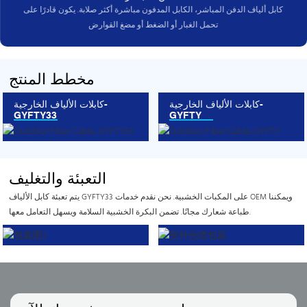
كابل ألياف الدفن المباشر، الكابل المدفون مباشرة أكثر صلابة. يكون قادرًا على
تحمل الغبار أو الضغط أو مضغ القوارض
مخطط المنتج
كابلات الألياف الخارجية-
كابلات الألياف الخارجية-
GYFTY33
GYFTY
التعبئة والتغليف
يتم تعبئة كابل الألياف GYFTY33 على المكبات الخشبية. نحن نقدم خدمات OEM ويمكننا
طباعة شعارك مجانًا. تضمن البكرة الخشبية السلامة ويسهل التعامل معها.