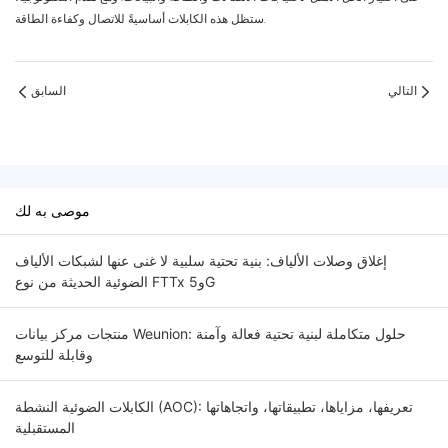
ستظل هذه الكابلات أساسيةً للاتصال وكفاءة الطاقة.
التالي
السابق
موصى به لك
إغلاق وصلات الألياف: بنية تحتية سلبية لا غنى عنها لشبكات الألياف
الضوئية الحديثة من نوع FTTx و5G
منتجات مركز بيانات Weunion: حلول متكاملة لبنية تحتية فعالة وآمنة
وقابلة للتوسع
الكابلات الضوئية النشطة (AOC): تعريفها، مزاياها، تطبيقاتها، واتجاهاتها
المستقبلية