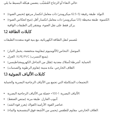
عالي النقاء أو الزجاج المُشَبَّب. يتضمن هيكله البسيط ما يلي:
النواة: طبقة رقيقة (5–62.5 ميكرومتر) ذات معامل انكسار مرتفع (تحبس الضوء).
الكسوة: طبقة محيطة (125 ميكرومتر) ذات معامل انكسار أقل (تتيح انعكاس الضوء).
يركز فقط على نقل الضوء، ويفتقر إلى الطبقات الواقية.
1.2 كابلات الطاقة
مُصمم لنقل الطاقة الكهربائية، مع بنية قوية متعددة الطبقات:
الموصل: النحاس/الألومنيوم (مقاومة منخفضة، يحمل التيار).
العزل: XLPE/PVC (يمنع التسرب).
الحماية: أشرطة/أسلاك معدنية (تقلل من التداخل الكهرومغناطيسي).
الغلاف الخارجي: مادة متينة (تقاوم الرطوبة والصدمات).
1.3 كابلات الألياف الضوئية
التجمعات المتكاملة التي تجمع بين الألياف الزجاجية البصرية والحماية:
الألياف البصرية: 1-100+ خصلة من الألياف الزجاجية البصرية.
أنبوب العازل: طبقة مرنة (تمتص الضغط).
عناصر القوة: الأراميد/الفولاذ (يعزز قوة الشد).
الغلاف الخارجي: مقاوم للطقس (يحمي من الأشعة فوق البنفسجية والماء).