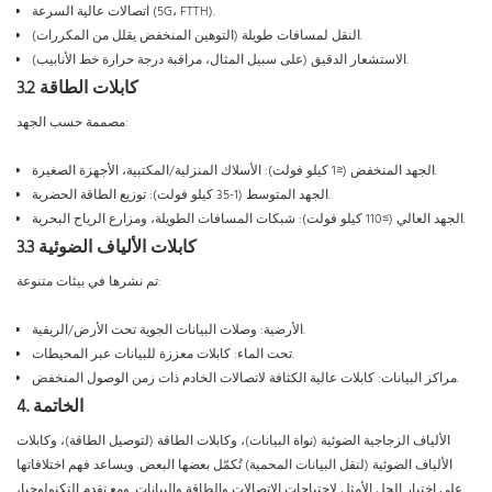
اتصالات عالية السرعة (5G، FTTH).
النقل لمسافات طويلة (التوهين المنخفض يقلل من المكررات).
الاستشعار الدقيق (على سبيل المثال، مراقبة درجة حرارة خط الأنابيب).
3.2 كابلات الطاقة
مصممة حسب الجهد:
الجهد المنخفض (≤1 كيلو فولت): الأسلاك المنزلية/المكتبية، الأجهزة الصغيرة.
الجهد المتوسط ​​(1-35 كيلو فولت): توزيع الطاقة الحضرية.
الجهد العالي (≥110 كيلو فولت): شبكات المسافات الطويلة، ومزارع الرياح البحرية.
3.3 كابلات الألياف الضوئية
تم نشرها في بيئات متنوعة:
الأرضية: وصلات البيانات الجوية تحت الأرض/الريفية.
تحت الماء: كابلات معززة للبيانات عبر المحيطات.
مراكز البيانات: كابلات عالية الكثافة لاتصالات الخادم ذات زمن الوصول المنخفض.
4. الخاتمة
الألياف الزجاجية الضوئية (نواة البيانات)، وكابلات الطاقة (لتوصيل الطاقة)، ​​وكابلات
الألياف الضوئية (لنقل البيانات المحمية) تُكمّل بعضها البعض. ويساعد فهم اختلافاتها
على اختيار الحل الأمثل لاحتياجات الاتصالات والطاقة والبيانات. ومع تقدم التكنولوجيا،