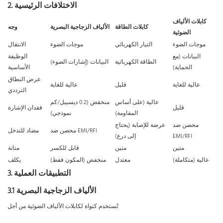
2. الاختلافات الرئيسية
كابلات الألياف
كابلات الطاقة
الألياف الزجاجية البصرية
وجه
الضوئية
موجات الضوء
التيار الكهربائي
موجات الضوء
الانتقال
البيانات (مع
الوظيفة
الطاقة الكهربائية
البيانات (إشارات الضوء)
الحماية)
الأساسية
عرض النطاق
عالية للغاية
قليل
عالية للغاية
الترددي
عالية (على أساس
منخفض (0.2 ديسيبل/كم
قليل
فقدان الإشارة
المقاومة)
نموذجي)
محصن ضد
عرضة للإصابة (يحتاج
محصن ضد EMI/RFI
مضاد للتدخل
EMI/RFI
إلى درع)
متين
متين
قابل للكسر
متانة
عالية (متكاملة)
معتدل
منخفض (المكون فقط)
يكلف
3. التطبيقات العملية
3.1 الألياف الزجاجية البصرية
تُستخدم كنواة لكابلات الألياف الضوئية من أجل: