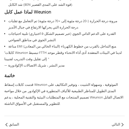
شد الكابل (80N قوة الشد على المدى القصير).
لماذا عمل كابل Weunion
مرونة درجة الحرارة (-20 درجة مئوية إلى +70 درجة مئوية) تم التعامل مع تقلبات
درجة الحرارة التي يحركها الارتفاع في جبال الأنديز.
القدرة على الدعم الذاتي الجوي (عبر تصميم الشكل-8 اختياري) تلبية احتياجات
النشر الجوي في مناطق الضواحي.
مناعة EMI (البناء الخالي من المعادن) منع التداخل بالقرب من خطوط الكهرباء.
"كابلات Weunion تبسيط FTTH لدينا في البيئات المعقدة. أدى أداء الانحناء وقطر موحد
إلى تقليل وقت التدريب لفنيينا. "
— مدير النشر ، شريك الاتصالات الإكوادورية
خاتمة
قدمت كابلات إسقاط Weunion الموثوقية ، وسهولة التثبيت ، وتوفير التكاليف على
المدى الطويل للمناظر الطبيعية للألياف المتطورة في الإكوادور. من خلال مواءمة
تصميم المنتجات مع المتطلبات البيئية والتقنية المحلية ، يدعم Weunion الاتصال القابل
للتطوير والمستقبل في الأسواق الناشئة.
التالي
السابق