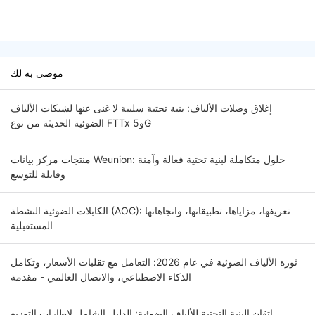
موصى به لك
إغلاق وصلات الألياف: بنية تحتية سلبية لا غنى عنها لشبكات الألياف
الضوئية الحديثة من نوع FTTx و5G
منتجات مركز بيانات Weunion: حلول متكاملة لبنية تحتية فعالة وآمنة
وقابلة للتوسع
الكابلات الضوئية النشطة (AOC): تعريفها، مزاياها، تطبيقاتها، واتجاهاتها
المستقبلية
ثورة الألياف الضوئية في عام 2026: التعامل مع تقلبات الأسعار، وتكامل
الذكاء الاصطناعي، والاتصال العالمي - مقدمة
إتقان البنية التحتية للألياف الضوئية: الدليل الشامل لإطارات التوزيع