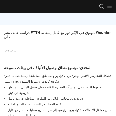
دراسة حالة: نشر FTTH موثوق في الإكوادور مع كابل إسقاط Weunion 
الداخلي
2025-07-10
التحدي: توسيع نطاق وصول الألياف في بيئات متنوعة
تشكل التضاريس الأنديز الوعرة من الإكوادور والمناطق الساحلية الرطبة عقبات كبيرة
لنشر FTTH. تكافح كابلات الإسقاط التقليدية:
ضغوط الانحناء في المنشآت الحضرية الكثيفة (على سبيل المثال ، المناطق
التاريخية في كيتو).
مخاطر التآكل من الملوحة الساحلية في مدن مثل Guayaquil.
قيود الفضاء في البنية التحتية للقناة القائمة.
احتاج مشغل الاتصالات الإكوادوري الرئيسية إلى حل لتسريع عمليات النشر مع تقليل