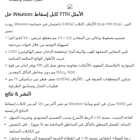
فشل التثبيت والصيانة.
حل Weunion: كابل إسقاط FTTH الأمثل
زودت Weunion بانحسار غير حساسة G.657a2 الألياف كابلات Drop Ftth Drop ، التي
تتميز:
تصميم مضغوط وخالي من المعادن (2.0 × 3.0 مم مقطع عرضي ، 6.9 كجم/كم)
لسهولة التوجيه من خلال قنوات مزدحمة.
LSZH (منخفضة الدخان صفر الهالوجين) تلبي المعايير المتجهة للهب والبيئة-أمرًا
غريب الأطوار للوائح السلامة السكنية.
يوفر اثنان من قوة FRP المتوازية (البلاستيك المقوى بالألياف) مقاومة سحق تصل إلى
1000 ن/100 مم دون مخاطر التآكل المعدني.
نصف قطر ثني ديناميكي 7.5 مم (G.657a2 الألياف) ، تمكين المنعطفات الضيقة في
قطرات الجدار وصناديق الطرفية.
النشر & نتائج
تم نشر أكثر من 120 كم من كابلات إسقاط Weunion عبر 15000 منزل في كيتو ومانتا.
النتائج الرئيسية:
كفاءة التثبيت: بنسبة 30 ٪ الربط الأسرع بسبب التصميم المخبودي وتجريده السهل.
المتانة: الفشل المتعلق بالتآكل في المناطق الساحلية بعد 18 شهرًا ، على النقيض
من الكابلات السابقة.
رضا العملاء: انخفاض بنسبة 40 ٪ في انقطاع الخدمة المنسوبة إلى مقاومة سحق/