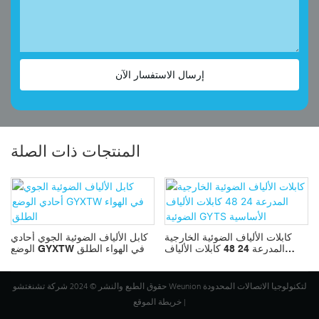
إرسال الاستفسار الآن
المنتجات ذات الصلة
كابلات الألياف الضوئية الخارجية
كابل الألياف الضوئية الجوي أحادي
ي
المدرعة 24 48 كابلات الألياف
الوضع GYXTW في الهواء الطلق
الضوئية GYTS الأساسية
حقوق الطبع والنشر © 2024 شركة تشنغتشو Weunion لتكنولوجيا الاتصالات المحدودة
|
خريطة الموقع