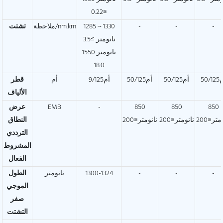
≥0.22
-
-
-
1285 ~ 1330
ملاحظة/nm.km
تشتت
نانومتر ≥3.5
1550 نانومتر
18.0
50/1
أم50/125
أم50/125
أم9/125
أم
قطر
الألياف
850
850
850
-
EMB
عرض
متر≥200
نانومتر≥200
نانومتر≥200
النطاق
الترددي
المشروط
الفعال
-
-
-
1300-1324
نانومتر
الطول
الموجي
صفر
التشتت