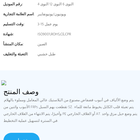
4 النوى 6 النوى 12 النوى
رقم الموديل:
ويونيون/يونيونفايبر
اسم العلامة التجارية:
3-15 يوم عمل
وقت التسليم:
ISO9001,ROHS,CE,CPR
شهادة:
الصين
مكان المنشأ:
طبل خشبي
التعبئة والتغليف:
وصف المنتج
يتم وضع الألياف في أنبوب فضفاض مصنوع من البلاستيك عالي المعامل ومملوء بالهلام.
الأنبوب واثنين من FRPs تقطعت بهم السبل SZ. يتم تعبئة قلب الكابل بخيوط مانعة للماء.
وأخيرًا، يتم الانتهاء من الغلاف الخارجي PE أو الغلاف الخارجي AT. يتم وضع حبل مزق واحد
في السترة لتسهيل عملية التخطيط.