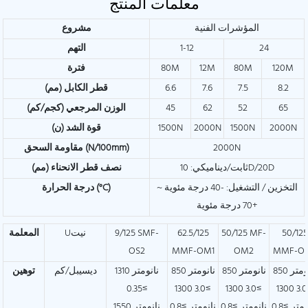
معلمات المنتج
المؤشرات الفنية
مشروع
24
1-12
التهم
120M
80M
12M
80M
فترة
8.2
7.5
7.6
6.6
قطر الكابل (مم)
65
52
62
45
الوزن المرجعي (كجم/كم)
2000N
1500N
2000N
1500N
قوة الشد (ن)
2000N
مقاومة السحق (N/100mm)
ثابت/ديناميكي: 10D/20D
نصف قطر الانحناء (مم)
التخزين / التشغيل: -40 درجة مئوية ~
درجة الحرارة (°C)
+70 درجة مئوية
50/125
50/125 MF-
62.5/125
9/125 SMF-
Uنيت
المعلمة
OS2
MMF-OM1
OM2
MMF-O
850 نانومتر
850 نانومتر
850 نانومتر
1310 نانومتر
ديسيبل/كم
توهين
≥0.35
≥3.0 1300
≥3.0 1300
≥3.0 1300
متر ≥0.8
نانومتر ≥0.8
نانومتر ≥0.8
1550 نانومتر