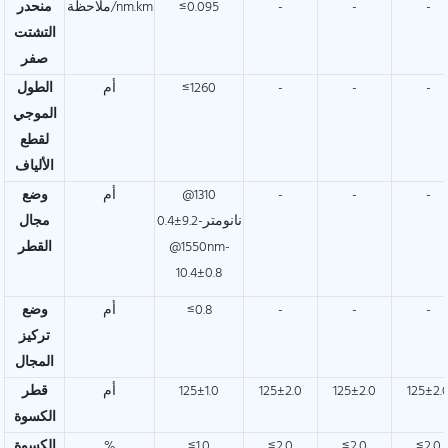
-
-
-
≤0.095
ملاحظة/nm.km
منحدر
التشتت
صفر
-
-
-
≤1260
أم
الطول
الموجي
لقطع
الألياف
-
-
-
@1310
أم
وضع
نانومتر-9.2±0.4
مجال
@1550nm-
القطر
10.4±0.8
-
-
-
≤0.8
أم
وضع
تركيز
المجال
125±2.
125±2.0
125±2.0
125±1.0
أم
قطر
الكسوة
≤2.0
≤2.0
≤2.0
≤1.0
%
الكسوة