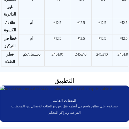
غير
الدائرية
≤12.5
≤12.5
≤12.5
≤12.5
أم
طلاء /
الكسوة
≤12.5
≤12.5
≤12.5
≤12.5
أم
خطأ في
التركيز
245±1
245±10
245±10
245±10
ديسيبل/كم
قطر
الطلاء
التطبيق
النفقات العامة
يستخدم على نطاق واسع في أنظمة نقل وتوزيع الطاقة للاتصال بين المحطات
الفرعية ومراكز التحكم