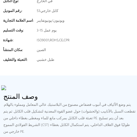
في الخارج
نوع الكابل:
كابل خارجي53
رقم الموديل:
ويونيون/يونيونفايبر
اسم العلامة التجارية:
3-15 يوم عمل
وقت التسليم:
ISO9001,ROHS,CE,CPR
شهادة:
الصين
مكان المنشأ:
طبل خشبي
التعبئة والتغليف:
وصف المنتج
يتم وضع الألياف في أنبوب فضفاض مصنوع من البلاستيك عالي المعامل ومملوء بالهلام.
تقطعت السبل بالأنابيب (والحشوات) حول عضو القوة المعدنية لتشكيل قلب الكابل. ثم يتم
تعبئة قلب الكابل بمركب مانع للماء ومغطى بغطاء داخلي من PE. بعد أن يتم تسليح
الشريط الفولاذي المموج (CST) طوليًا فوق الغلاف الداخلي، يتم استكمال الكابل بغطاء
خارجي من PE.