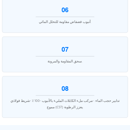
06
أنبوب فضفاض مقاومة للتحلل المائي.
07
سحق المقاومة والمرونة.
08
تدابير حجب الماء: -مركب ملء الكابلات المليء بالأنبوب -100 ٪ -شريط فولاذي
مموج (CST) يعزز الرطوبة.