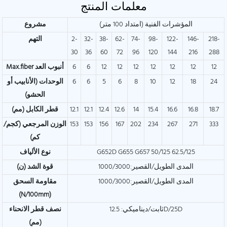
معلمات المنتج
المؤشرات الفنية (امتداد 100 متر)
مشروع
218-
146-
122-
98-
74-
62-
38-
32-
2-
التهم
30
36
60
72
96
120
144
216
288
12
12
12
12
12
12
12
6
6
Max.fiber أنبوب العد
24
18
12
10
8
6
5
6
6
الوحدات (الأنابيب أو
الحشو)
18.7
16.8
16.6
15.4
14
12.6
12.4
12.1
12.1
قطر الكابل (مم)
333
271
267
234
202
167
156
153
153
الوزن المرجعي (كجم/
كم)
G652D G655 G657 50/125 62.5/125
نوع الألياف
المدى الطويل/القصير:1000/3000
قوة الشد (ن)
المدى الطويل/القصير:1000/3000
مقاومة السحق
(N/100mm)
ثابت/ديناميكي: 12.5D/25D
نصف قطر الانحناء
(مم)