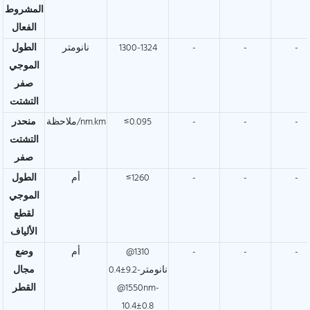
المشروط
الفعال
-
-
-
1300-1324
نانومتر
الطول
الموجي
صفر
التشتت
-
-
-
≤0.095
ملاحظة/nm.km
منحدر
التشتت
صفر
-
-
-
≤1260
أم
الطول
الموجي
لقطع
الألياف
-
-
-
@1310
أم
وضع
نانومتر-9.2±0.4
مجال
@1550nm-
القطر
10.4±0.8