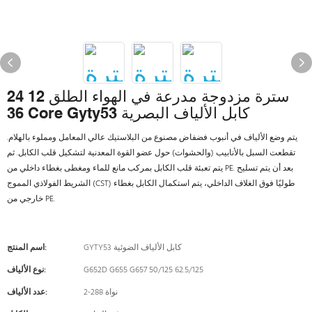
سترة مزدوجة مدرعة في الهواء الطلق 12 24
36 Core Gyty53 كابل الألياف البصرية
يتم وضع الألياف في أنبوب فضفاض مصنوع من البلاستيك عالي المعامل ومملوء بالهلام.
تقطعت السبل بالأنابيب (والحشوات) حول عضو القوة المعدنية لتشكيل قلب الكابل. ثم
يتم تعبئة قلب الكابل بمركب مانع للماء ومغطى بغطاء داخلي من PE. بعد أن يتم تسليح
الشريط الفولاذي المموج (CST) طوليًا فوق الغلاف الداخلي، يتم استكمال الكابل بغطاء
خارجي من PE.
GYTY53 كابل الألياف الضوئية
اسم المنتج:
G652D G655 G657 50/125 62.5/125
نوع الألياف:
2-288 نواة
عدد الألياف: